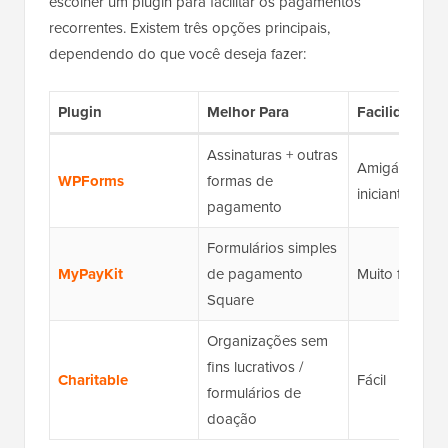
escolher um plugin para facilitar os pagamentos
recorrentes. Existem três opções principais,
dependendo do que você deseja fazer:
Plugin
Melhor Para
Facilidade d
Assinaturas + outras
Amigável par
WPForms
formas de
iniciantes
pagamento
Formulários simples
MyPayKit
de pagamento
Muito fácil
Square
Organizações sem
fins lucrativos /
Charitable
Fácil
formulários de
doação