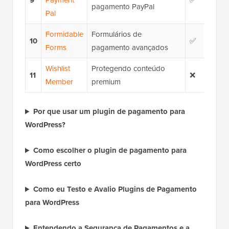
9
Payment
✅
R$ 
pagamento PayPal
Pal
Formidable
Formulários de
10
✅
R$ 
Forms
pagamento avançados
Wishlist
Protegendo conteúdo
11
❌
R$1
Member
premium
Por que usar um plugin de pagamento para
WordPress?
Como escolher o plugin de pagamento para
WordPress certo
Como eu Testo e Avalio Plugins de Pagamento
para WordPress
Entendendo a Segurança de Pagamentos e a