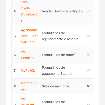
Easy
Digital
4
Vender downloads digitais
✅
R$ 
Download
s
Agendame
Formulários de
5
ntos Sugar
✅
R$ 
agendamento e reserva
Calendar
WP
6
Formulários de doação
✅
$69
Charitable
Formulários de
7
MyPayKit
✅
R$ 
pagamento Square
MemberPr
8
Sites de membros
❌
$19
ess
WP
Formulários de