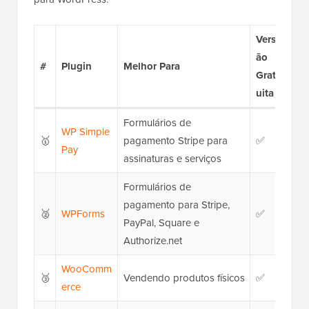
Vers
ão
#
Plugin
Melhor Para
Pre
Grat
uita
Formulários de
WP Simple
🥇
pagamento Stripe para
✅
R$ 
Pay
assinaturas e serviços
Formulários de
R$ 4
pagamento para Stripe,
🥈
WPForms
✅
apli
PayPal, Square e
taxa
Authorize.net
WooComm
🥉
Vendendo produtos físicos
✅
Grát
erce