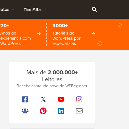
dutos
#EmAlta
20+
3000+
Anos de
Tutoriais de
experiência com
WordPress por
WordPress
especialistas
Barra
Mais de
2.000.000+
Lateral
Leitores
Principal
Receba conteúdo novo do WPBeginner