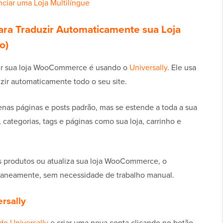
ciar uma Loja Multilíngue
para Traduzir Automaticamente sua Loja
o)
uzir sua loja WooCommerce é usando o
Universally
. Ele usa
duzir automaticamente todo o seu site.
nas páginas e posts padrão, mas se estende a toda a sua
, categorias, tags e páginas como sua loja, carrinho e
s produtos ou atualiza sua loja WooCommerce, o
antaneamente, sem necessidade de trabalho manual.
rsally
 do Universally
e criar uma nova conta clicando no botão