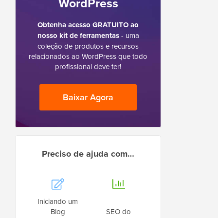
WordPress
Obtenha acesso GRATUITO ao
nosso kit de ferramentas
- uma
coleção de produtos e recursos
relacionados ao WordPress que todo
profissional deve ter!
Baixar Agora
Preciso de ajuda com…
Iniciando um
Blog
SEO do