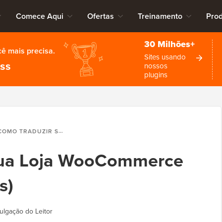
Comece Aqui
Ofertas
Treinamento
Pro
30 Milhões+
cê mais precisa.
Sites usando
ess
nossos
plugins
MO TRADUZIR SUA LOJA WOOCOMMERCE (3 MÉTODOS FÁCEIS)
Sua Loja WooCommerce
s)
ulgação do Leitor