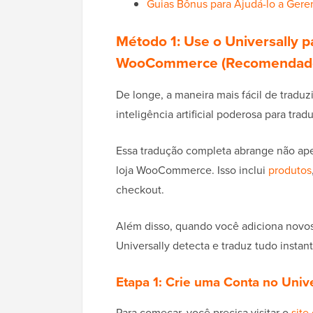
Guias Bônus para Ajudá-lo a Geren
Método 1: Use o Universally 
WooCommerce (Recomendad
De longe, a maneira mais fácil de trad
inteligência artificial poderosa para tra
Essa tradução completa abrange não ape
loja WooCommerce. Isso inclui
produtos
checkout.
Além disso, quando você adiciona novo
Universally detecta e traduz tudo inst
Etapa 1: Crie uma Conta no Unive
Para começar, você precisa visitar o
site