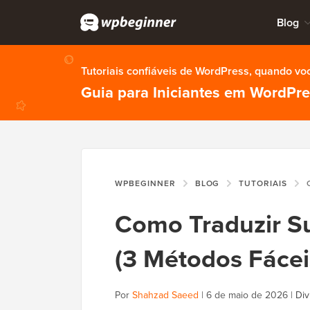
Blog
Tutoriais confiáveis de WordPress, quando vo
Guia para Iniciantes em WordPr
WPBEGINNER
BLOG
TUTORIAIS
CO
Como Traduzir 
(3 Métodos Fácei
Por
Shahzad Saeed
|
6 de maio de 2026
|
Div