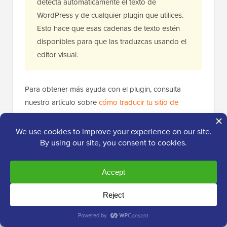
detecta automáticamente el texto de
WordPress y de cualquier plugin que utilices.
Esto hace que esas cadenas de texto estén
disponibles para que las traduzcas usando el
editor visual.
Para obtener más ayuda con el plugin, consulta
nuestro artículo sobre
cómo traducir tu sitio de
WordPress con TranslatePress
.
Traduce automáticamente tu tienda de
WooCommerce usando TranslatePress
Puedes traducir automáticamente tu sitio web usando
TranslatePress AI. Una vez habilitado, traduce todo el
contenido de tu sitio web a los idiomas
seleccionados.