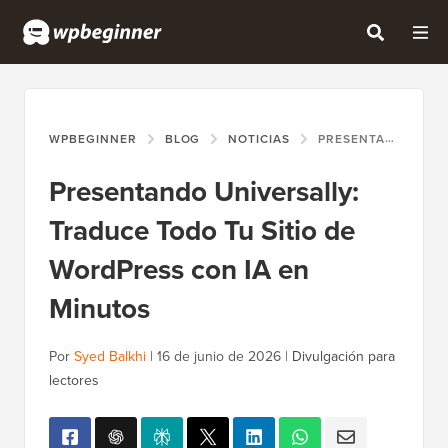
WPBEGINNER
BLOG
NOTICIAS
PRESENTANDO UNIVERSALLY: TRADUCE TODO TU SITIO DE WORDPRESS CON IA EN MINUTOS
Presentando Universally:
Traduce Todo Tu Sitio de
WordPress con IA en
Minutos
Por
Syed Balkhi
|
16 de junio de 2026
|
Divulgación para
lectores