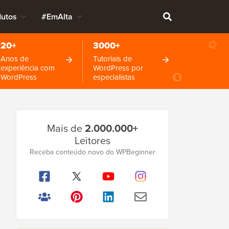
dutos
#EmAlta
20+
3000+
Anos de
Tutoriais de
experiência com
WordPress por
WordPress
especialistas
Barra
Mais de
2.000.000+
Lateral
Leitores
Principal
Receba conteúdo novo do WPBeginner