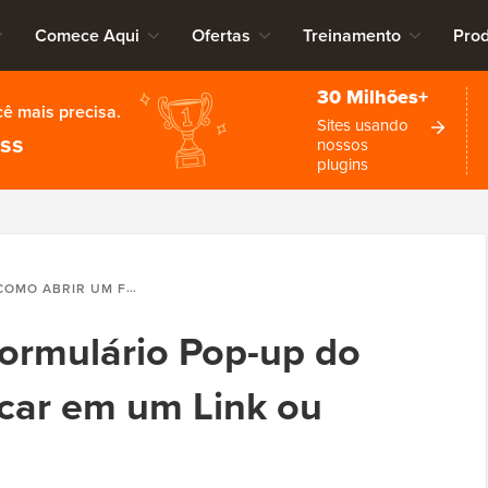
Comece Aqui
Ofertas
Treinamento
Pro
30 Milhões+
cê mais precisa.
Sites usando
ess
nossos
plugins
O ABRIR UM FORMULÁRIO POP-UP DO WORDPRESS AO CLICAR EM UM LINK OU IMAGEM
ormulário Pop-up do
car em um Link ou