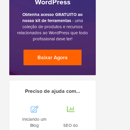
WordPress
Obtenha acesso GRATUITO ao
nosso kit de ferramentas
- uma
coleção de produtos e recursos
relacionados ao WordPress que todo
profissional deve ter!
Baixar Agora
Preciso de ajuda com…
Iniciando um
Blog
SEO do