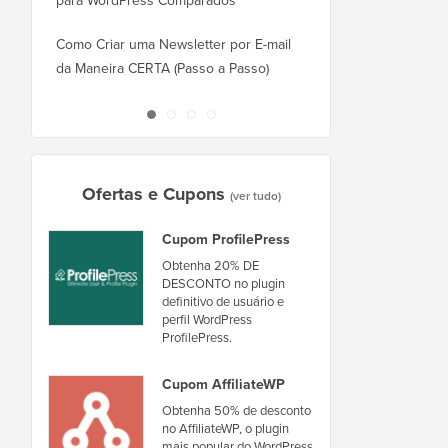
para WordPress Comparados
Como Mudar do Square
WordPress Corretamen
Como Criar uma Newsletter por E-mail
da Maneira CERTA (Passo a Passo)
Como Mover o WordPr
Novo Host ou Servidor
Ofertas e Cupons
(ver tudo)
Cupom ProfilePress
Obtenha 20% DE
DESCONTO no plugin
definitivo de usuário e
perfil WordPress
ProfilePress.
Cupom AffiliateWP
Obtenha 50% de desconto
no AffiliateWP, o plugin
mais popular do WordPress