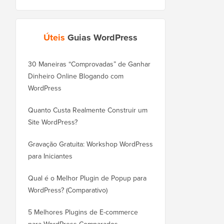
Úteis
Guias WordPress
30 Maneiras “Comprovadas” de Ganhar
Como Mover seu Blog
Dinheiro Online Blogando com
WordPress.com para o
WordPress
Corretamente
Quanto Custa Realmente Construir um
Como Mover o WordPr
Site WordPress?
Novo Domínio Corret
Perder SEO
Gravação Gratuita: Workshop WordPress
para Iniciantes
Como Mudar do Blogge
WordPress Sem Perder
Qual é o Melhor Plugin de Popup para
WordPress? (Comparativo)
Como Mudar do Wix pa
Corretamente (Passo a
5 Melhores Plugins de E-commerce