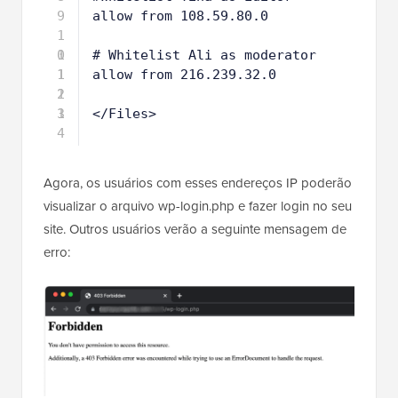
9
allow from 108.59.80.0
1
0
1
# Whitelist Ali as moderator
1
1
allow from 216.239.32.0
2
1
3
1
</Files>
4
Agora, os usuários com esses endereços IP poderão
visualizar o arquivo wp-login.php e fazer login no seu
site. Outros usuários verão a seguinte mensagem de
erro: