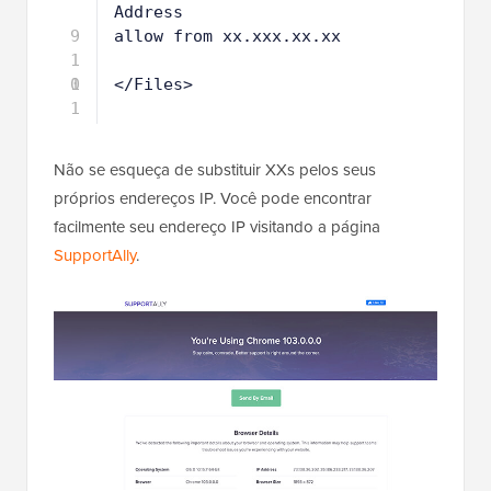
Address
9
allow from xx.xxx.xx.xx
1
0
1
</Files>
1
Não se esqueça de substituir XXs pelos seus
próprios endereços IP. Você pode encontrar
facilmente seu endereço IP visitando a página
SupportAlly
.