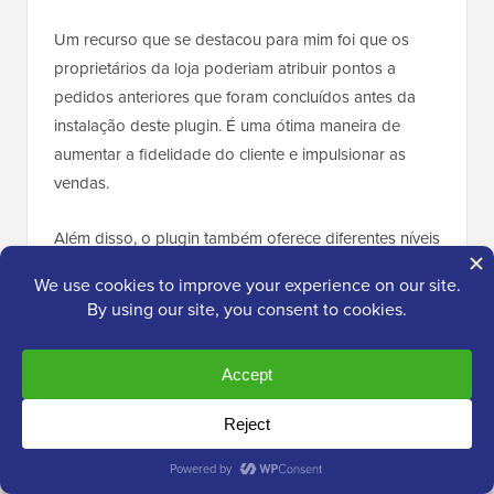
Um recurso que se destacou para mim foi que os
proprietários da loja poderiam atribuir pontos a
pedidos anteriores que foram concluídos antes da
instalação deste plugin. É uma ótima maneira de
aumentar a fidelidade do cliente e impulsionar as
vendas.
Além disso, o plugin também oferece diferentes níveis
de usuário e distintivos para os clientes. Ele até
oferece uma opção de roda giratória para ganhar,
onde os usuários podem ganhar mais pontos.
✅
Prós do Points and Rewards for WooCommerce:
Plugin simples e fácil de usar
Integração perfeita com WooCommerce