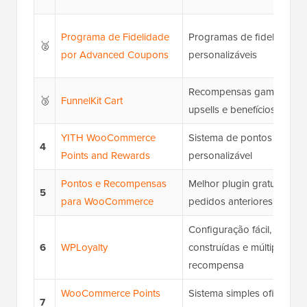
Programa de Fidelidade
Programas de fidelidade a
🥈
por Advanced Coupons
personalizáveis
Recompensas gamificadas 
🥉
FunnelKit Cart
upsells e benefícios por m
YITH WooCommerce
Sistema de pontos altame
4
Points and Rewards
personalizável
Pontos e Recompensas
Melhor plugin gratuito; po
5
para WooCommerce
pedidos anteriores e vária
Configuração fácil, campa
6
WPLoyalty
construídas e múltiplos ti
recompensa
WooCommerce Points
Sistema simples oficial de
7