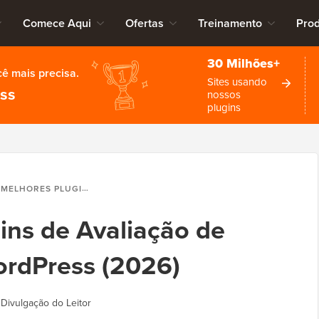
Comece Aqui
Ofertas
Treinamento
Pro
30 Milhões+
cê mais precisa.
Sites usando
ess
nossos
plugins
RES PLUGINS DE AVALIAÇÃO DE PRODUTOS PARA WORDPRESS (2026)
ins de Avaliação de
ordPress (2026)
|
Divulgação do Leitor