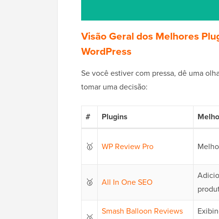
Visão Geral dos Melhores Plu
WordPress
Se você estiver com pressa, dê uma olha
tomar uma decisão:
#
Plugins
Melho
🥇
WP Review Pro
Melhor
Adici
🥈
All In One SEO
produ
Smash Balloon Reviews
Exibi
🥉