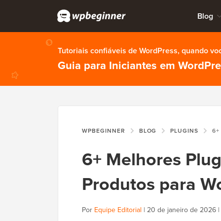
Blog
Tutoriais confiáveis de WordPress, quando vo
Guia para Iniciantes em WordPr
WPBEGINNER
BLOG
PLUGINS
6+ MELHO
6+ Melhores Plug
Produtos para W
Por
Equipe Editorial
|
20 de janeiro de 2026