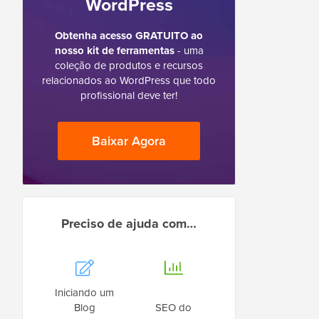
WordPress
Obtenha acesso GRATUITO ao
nosso kit de ferramentas
- uma
coleção de produtos e recursos
relacionados ao WordPress que todo
profissional deve ter!
Baixar Agora
Preciso de ajuda com…
Iniciando um
Blog
SEO do