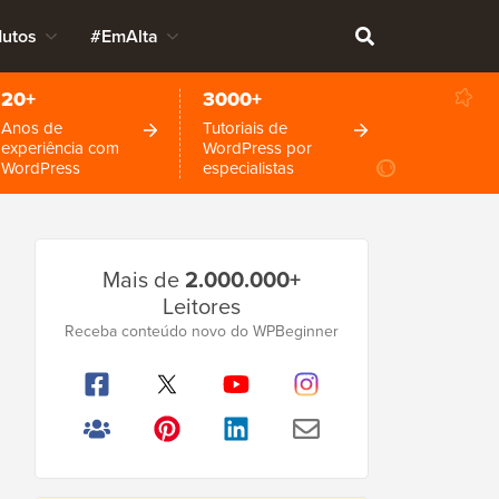
dutos
#EmAlta
20+
3000+
Anos de
Tutoriais de
experiência com
WordPress por
WordPress
especialistas
Barra
Mais de
2.000.000+
Lateral
Leitores
Principal
Receba conteúdo novo do WPBeginner