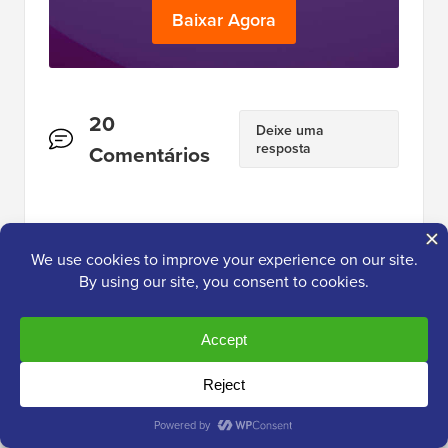
Baixar Agora
Interações
20
Deixe uma
resposta
do
Comentários
Leitor
Suman Sourabh
26 de set de 2024 às 14:44
Acho que as imagens WebP são as mais
adequadas, pois têm um tamanho pequeno e
fazem um bom trabalho com as imagens em
uma postagem de blog. O site também
permanece rápido.