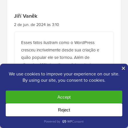
Jiří Vaněk
2 de jun. de 2024 às 3:10
Esses fatos ilustram como o WordPress
cresceu incrivelmente desde sua criação e
quão popular ele se tornou. Além de
alimentar 40% dos sites na internet, ele
atualmente suporta aproximadamente 75
milhões de sites, o que é um número
fascinante. Outro fato interessante é que o
WordPress lança seu próprio tema todos os
anos, nomeado após o ano em que foi
lançado (Twenty Twenty-One, Twenty Twenty-
Two, Twenty Twenty-Three, etc.).