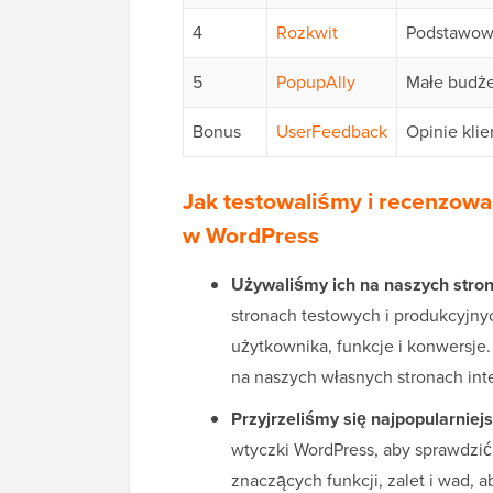
4
Rozkwit
Podstawow
5
PopupAlly
Małe budż
Bonus
UserFeedback
Opinie kli
Jak testowaliśmy i recenzowa
w WordPress
Używaliśmy ich na naszych stron
stronach testowych i produkcyjn
użytkownika, funkcje i konwersje
na naszych własnych stronach int
Przyjrzeliśmy się najpopularnie
wtyczki WordPress, aby sprawdzić
znaczących funkcji, zalet i wad, 