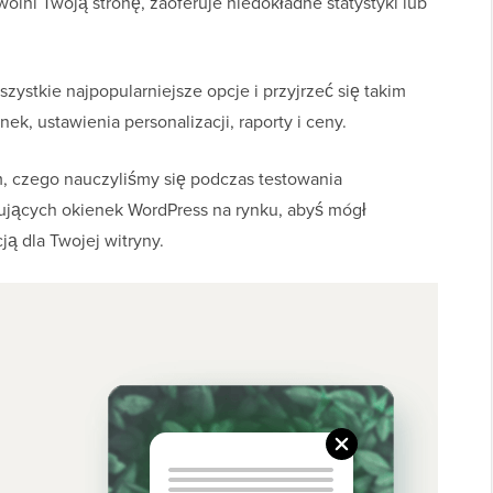
olni Twoją stronę, zaoferuje niedokładne statystyki lub
ystkie najpopularniejsze opcje i przyjrzeć się takim
k, ustawienia personalizacji, raporty i ceny.
m, czego nauczyliśmy się podczas testowania
ujących okienek WordPress na rynku, abyś mógł
ją dla Twojej witryny.