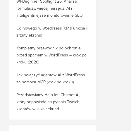
WPBeginner Spotlight 26: Analiza
formularzy, więcej narzędzi AI i
inteligentniejsze monitorowanie SEO
Co nowego w WordPress 7.1? (Funkcje i
zrzuty ekranu)
Kompletny przewodnik po ochronie
przed spamem w WordPress – krok po
kroku (2026)
Jak połączyć agentów AI z WordPress
za pomocą MCP (krok po kroku)
Przedstawiamy HelpJet: Chatbot AI,
który odpowiada na pytania Twoich
klientów w kilka sekund