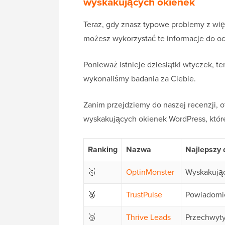
wyskakujących okienek
Teraz, gdy znasz typowe problemy z wi
możesz wykorzystać te informacje do oc
Ponieważ istnieje dziesiątki wtyczek, 
wykonaliśmy badania za Ciebie.
Zanim przejdziemy do naszej recenzji,
wyskakujących okienek WordPress, któr
Ranking
Nazwa
Najlepszy 
🥇
OptinMonster
Wyskakują
🥈
TrustPulse
Powiadomi
🥉
Thrive Leads
Przechwyt