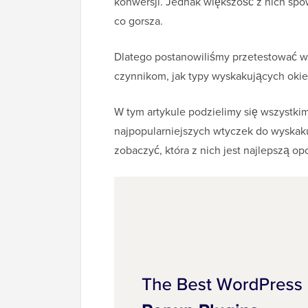
konwersji. Jednak większość z nich spow
co gorsza.
Dlatego postanowiliśmy przetestować wsz
czynnikom, jak typy wyskakujących okiene
W tym artykule podzielimy się wszystki
najpopularniejszych wtyczek do wyskak
zobaczyć, która z nich jest najlepszą opc