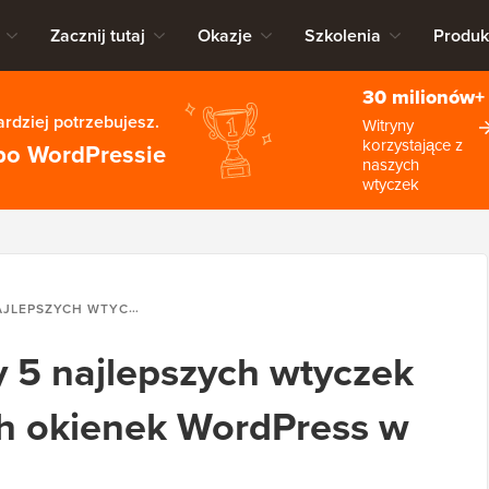
Zacznij tutaj
Okazje
Szkolenia
Produk
30 milionów+
rdziej potrzebujesz.
Witryny
korzystające z
po WordPressie
naszych
wtyczek
JĄCYCH OKIENEK WORDPRESS W 2026 ROKU
 5 najlepszych wtyczek
h okienek WordPress w