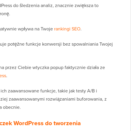
Press do śledzenia analiz, znacznie zwiększa to
ronę.
egatywnie wpływa na Twoje
rankingi SEO
.
ruje potężne funkcje konwersji bez spowalniania Twojej
na przez Ciebie wtyczka popup faktycznie działa ze
ess
.
 ich zaawansowane funkcje, takie jak testy A/B i
rdziej zaawansowanymi rozwiązaniami buforowania, z
a obecnie.
yczek WordPress do tworzenia