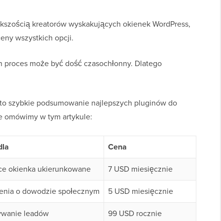
ększością kreatorów wyskakujących okienek WordPress,
eny wszystkich opcji.
ten proces może być dość czasochłonny. Dlatego
 oto szybkie podsumowanie najlepszych pluginów do
e omówimy w tym artykule:
dla
Cena
ce okienka ukierunkowane
7 USD miesięcznie
enia o dowodzie społecznym
5 USD miesięcznie
ywanie leadów
99 USD rocznie