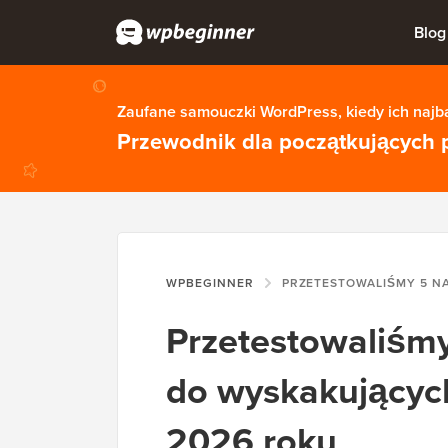
Blog
Zaufane samouczki WordPress, kiedy ich najba
Przewodnik dla początkujących 
WPBEGINNER
PRZETESTOWALIŚMY 5 NAJLEPSZYCH WTYCZEK DO WYSKAKU
Przetestowaliśmy
do wyskakującyc
2026 roku