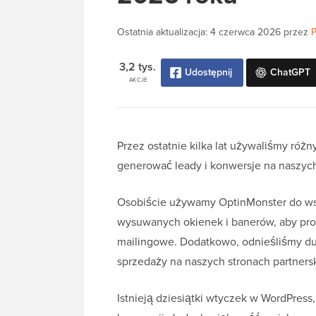
Ostatnia aktualizacja:
4 czerwca 2026
przez
P
3,2 tys.
Udostępnij
ChatGPT
AKCJE
Przez ostatnie kilka lat używaliśmy ró
generować leady i konwersje na naszych
Osobiście używamy OptinMonster do wsz
wysuwanych okienek i banerów, aby pro
mailingowe. Dodatkowo, odnieśliśmy du
sprzedaży na naszych stronach partners
Istnieją dziesiątki wtyczek w WordPres