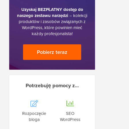
Uzyskaj BEZPŁATNY dostęp do
naszego zestawu narzędzi
– kolekcji
produktów i zasobów związanych z
WordPress, które powinien mieć
każdy profesjonalista!
Pobierz teraz
Potrzebuję pomocy z…
Rozpoczęcie
SEO
bloga
WordPress