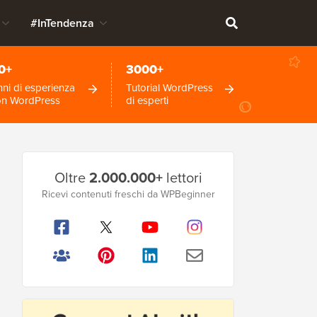
#InTendenza
0+
3000+
ni di esperienza
Tutorial WordPress
on WordPress
di esperti
Barra
Oltre
2.000.000+
lettori
laterale
Ricevi contenuti freschi da WPBeginner
principale