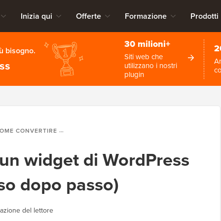
Inizia qui
Offerte
Formazione
Prodotti
30 milioni+
2
iù bisogno.
Siti web che
An
ess
utilizzano i nostri
c
plugin
CONVERTIRE UN WIDGET DI WORDPRESS IN UN BLOCCO (PASSO DOPO PASSO)
un widget di WordPress
sso dopo passo)
azione del lettore