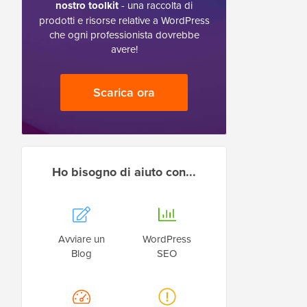
nostro toolkit
- una raccolta di
prodotti e risorse relative a WordPress
che ogni professionista dovrebbe
avere!
Scarica ora
Ho bisogno di aiuto con...
Avviare un
WordPress
Blog
SEO