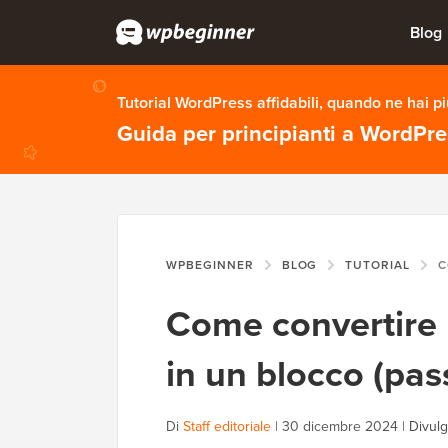
Blog
Tutorial WordPress affidabili, quando ne hai p
Guida per principianti a WordPr
WPBEGINNER
BLOG
TUTORIAL
COME 
Come convertire 
in un blocco (pa
Di
Staff editoriale
|
30 dicembre 2024
|
Divulg