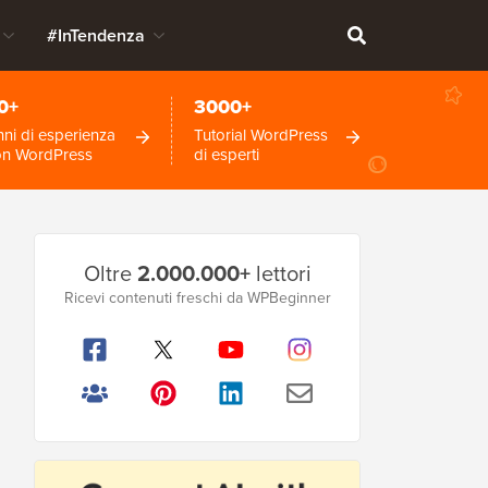
#InTendenza
0+
3000+
ni di esperienza
Tutorial WordPress
on WordPress
di esperti
Barra
Oltre
2.000.000+
lettori
laterale
Ricevi contenuti freschi da WPBeginner
principale