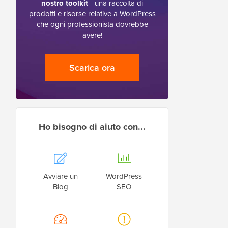
nostro toolkit
- una raccolta di
prodotti e risorse relative a WordPress
che ogni professionista dovrebbe
avere!
Scarica ora
Ho bisogno di aiuto con...
Avviare un
WordPress
Blog
SEO