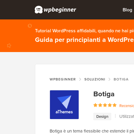
Blog
Tutorial WordPress affidabili, quando ne hai p
Guida per principianti a WordPr
WPBEGINNER
SOLUZIONI
BOTIGA
Botiga
Recension
Utilizz
Design
Botiga è un tema flessibile che estende il