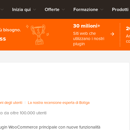
Inizia qui
Offerte
Formazione
Prodotti
30 milioni+
2
iù bisogno.
Siti web che
An
ess
utilizzano i nostri
c
plugin
i degli utenti
|
La nostra recensione esperta di Botiga
ato da oltre 100.000 utenti
 plugin WooCommerce principale con nuove funzionalità