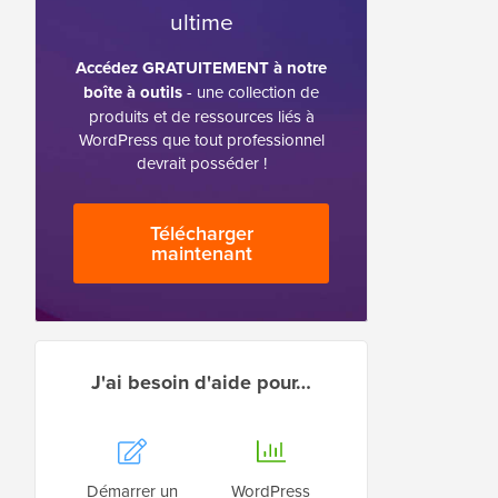
ultime
Accédez GRATUITEMENT à notre
boîte à outils
- une collection de
produits et de ressources liés à
WordPress que tout professionnel
devrait posséder !
Télécharger
maintenant
J'ai besoin d'aide pour…
Démarrer un
WordPress