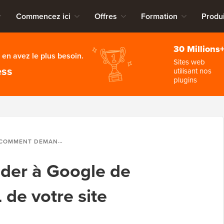
Commencez ici
Offres
Formation
Produi
30 Millions
en avez le plus besoin.
Sites web
ess
utilisant nos
plugins
OMMENT DEMANDER À GOOGLE DE RECRAWLER LES URL DE VOTRE SITE WORDPRESS
er à Google de
 de votre site