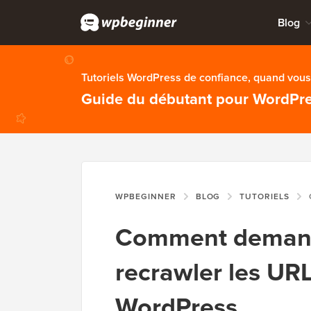
Blog
Tutoriels WordPress de confiance, quand vous 
Guide du débutant pour WordPr
WPBEGINNER
BLOG
TUTORIELS
C
Comment demand
recrawler les URL
WordPress