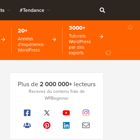
ts
#Tendance
3000+
+
20+
Tutoriels
Années
WordPress
d'expérience
par des
WordPress
experts
Barre
Plus de
2 000 000+
lecteurs
latérale
Recevez du contenu frais de
principale
WPBeginner