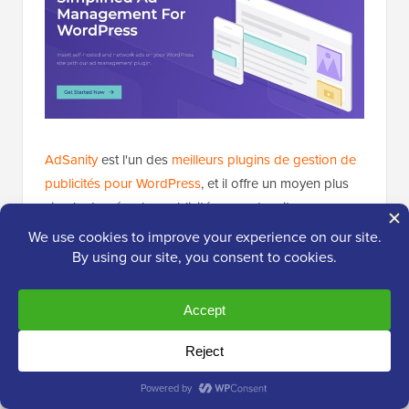
AdSanity
est l'un des
meilleurs plugins de gestion de
publicités pour WordPress
, et il offre un moyen plus
simple de gérer les publicités sur votre site
WordPress.
Vous pouvez créer autant d'unités publicitaires que
vous le souhaitez, puis les faire pivoter, les regrouper
ou les planifier pour maximiser votre potentiel de
revenus. Vous pouvez l'utiliser avec des programmes
publicitaires comme Google AdSense ou vendre vos
propres annonces directement.