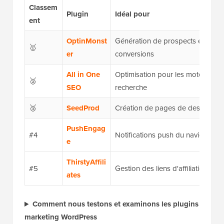
Classem
Plugin
Idéal pour
ent
OptinMonst
Génération de prospects et
🥇
er
conversions
All in One
Optimisation pour les moteurs de
🥈
SEO
recherche
🥉
SeedProd
Création de pages de destination
PushEngag
#4
Notifications push du navigateur
e
ThirstyAffili
#5
Gestion des liens d'affiliation
ates
Comment nous testons et examinons les plugins
marketing WordPress