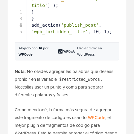
title'
) );
1
}
3
1
}
4
1
add_action(
'publish_post'
, 
5
'wpb_forbidden_title'
, 10, 1);
Alojado con ❤️ por
Uso en 1 clic en
WPCode
WordPress
Nota:
No olvides agregar las palabras que deseas
prohibir en la variable
.
$restricted_words
Necesitas usar un punto y coma para separar
diferentes palabras y frases.
Como mencioné, la forma más segura de agregar
este fragmento de código es usando
WPCode
, el
mejor plugin de fragmentos de código para
WordPress. Esto te permite agregar el código desde