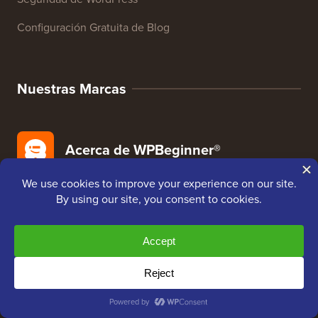
Configuración Gratuita de Blog
Nuestras Marcas
Acerca de WPBeginner®
WPBeginner es un sitio de recursos gratuitos de
WordPress para principiantes. WPBeginner fue fundado
en julio de 2009 por
Syed Balkhi
. El objetivo principal
de este sitio es proporcionar tutoriales de alta calidad
de WordPress y otros recursos de capacitación para
ayudar a las personas a aprender WordPress y mejorar
sus sitios web.