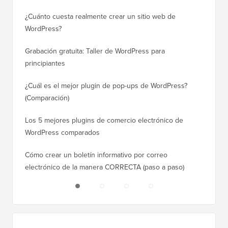
¿Cuánto cuesta realmente crear un sitio web de
Cómo m
WordPress?
dominio
Grabación gratuita: Taller de WordPress para
Cómo ca
principiantes
posicio
¿Cuál es el mejor plugin de pop-ups de WordPress?
Cómo ca
(Comparación)
a paso)
Los 5 mejores plugins de comercio electrónico de
Cómo m
WordPress comparados
correct
Cómo crear un boletín informativo por correo
Cómo mo
electrónico de la manera CORRECTA (paso a paso)
tiempo 