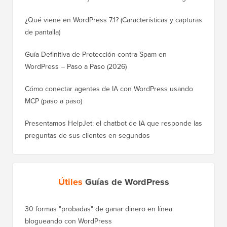
¿Qué viene en WordPress 7.1? (Características y capturas
de pantalla)
Guía Definitiva de Protección contra Spam en
WordPress – Paso a Paso (2026)
Cómo conectar agentes de IA con WordPress usando
MCP (paso a paso)
Presentamos HelpJet: el chatbot de IA que responde las
preguntas de sus clientes en segundos
Útiles
Guías de WordPress
30 formas "probadas" de ganar dinero en línea
Cómo mo
blogueando con WordPress
a WordP