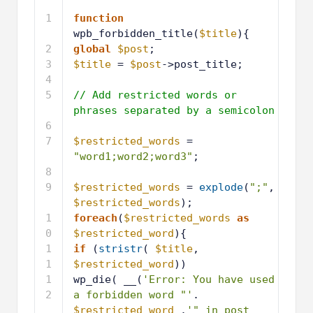
1
function
wpb_forbidden_title(
$title
){
2
global
$post
;
3
$title
= 
$post
->post_title;
4
5
// Add restricted words or 
phrases separated by a semicolon
6
7
$restricted_words
= 
"word1;word2;word3"
;
8
9
$restricted_words
= 
explode
(
";"
, 
$restricted_words
);
1
foreach
(
$restricted_words
as
0
$restricted_word
){
1
if
(
stristr
( 
$title
, 
1
$restricted_word
))
1
wp_die( __(
'Error: You have used 
2
a forbidden word "'
. 
$restricted_word
.
'" in post 