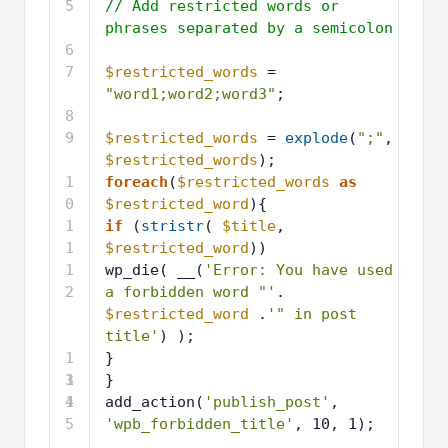
5
// Add restricted words or 
phrases separated by a semicolon
6
7
$restricted_words
= 
"word1;word2;word3"
;
8
9
$restricted_words
= 
explode
(
";"
, 
$restricted_words
);
1
foreach
(
$restricted_words
as
0
$restricted_word
){
1
if
(
stristr
( 
$title
, 
1
$restricted_word
))
1
wp_die( __(
'Error: You have used 
2
a forbidden word "'
. 
$restricted_word
.
'" in post 
title'
) );
1
}
3
1
}
4
1
add_action(
'publish_post'
, 
5
'wpb_forbidden_title'
, 10, 1);