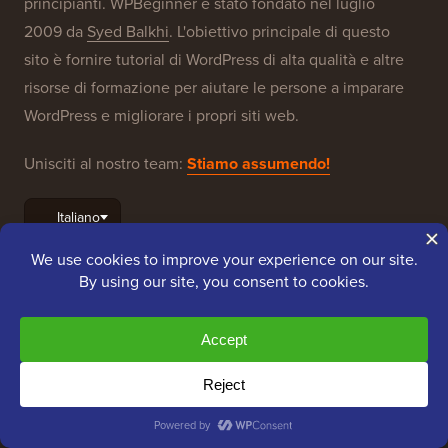
principianti. WPBeginner è stato fondato nel luglio
2009 da
Syed Balkhi
. L'obiettivo principale di questo
sito è fornire tutorial di WordPress di alta qualità e altre
risorse di formazione per aiutare le persone a imparare
WordPress e migliorare i propri siti web.
Unisciti al nostro team:
Stiamo assumendo!
OptinMonster
Duplicator
WPForms
WP Simple Pay
All in One SEO
Easy Digital Downloads
MonsterInsights
SearchWP
WP Mail SMTP
RafflePress