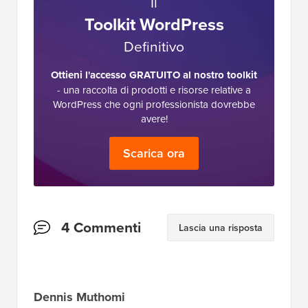
Il
Toolkit WordPress
Definitivo
Ottieni l'accesso GRATUITO al nostro toolkit
- una raccolta di prodotti e risorse relative a
WordPress che ogni professionista dovrebbe
avere!
Scarica ora
Interazioni
4 Commenti
Lascia una risposta
del
lettore
Dennis Muthomi