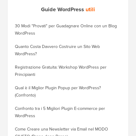
Guide WordPress
utili
30 Modi "Provati" per Guadagnare Online con un Blog
Come Sp
WordPress
WordPre
Quanto Costa Davvero Costruire un Sito Web
Come Sp
WordPress?
Dominio
Registrazione Gratuita: Workshop WordPress per
Come Pa
Principianti
Posizio
Qual è il Miglior Plugin Popup per WordPress?
Come Pa
(Confronto)
(Passo 
Confronto tra i 5 Migliori Plugin E-commerce per
Come Pa
WordPress
WordPr
Come Creare una Newsletter via Email nel MODO
Come Sp