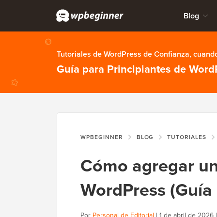
Blog
Tutoriales de WordPress de Confianza, cuando
Guía para Principiantes de Word
WPBEGINNER
BLOG
TUTORIALES
Cómo agregar un
WordPress (Guía 
Por
Personal de Editorial
|
1 de abril de 2026