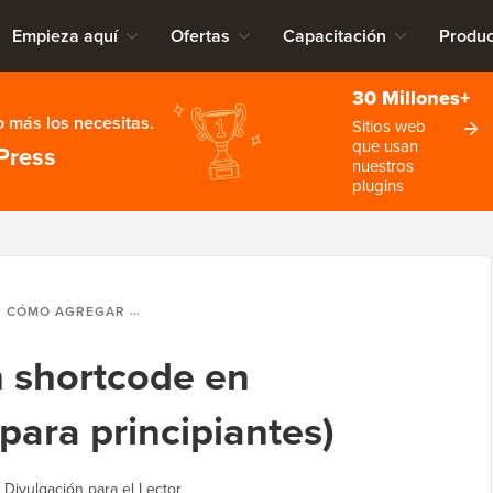
Empieza aquí
Ofertas
Capacitación
Produc
30 Millones+
 más los necesitas.
Sitios web
que usan
Press
nuestros
plugins
CÓMO AGREGAR UN SHORTCODE EN WORDPRESS (GUÍA PARA PRINCIPIANTES)
 shortcode en
para principiantes)
|
Divulgación para el Lector