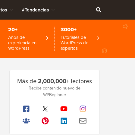
tos
#Tendencias
20+
3000+
Años de
Tutoriales de
experiencia en
WordPress de
WordPress
expertos
Barra
Más de
2,000,000+
lectores
lateral
Recibe contenido nuevo de
principal
WPBeginner