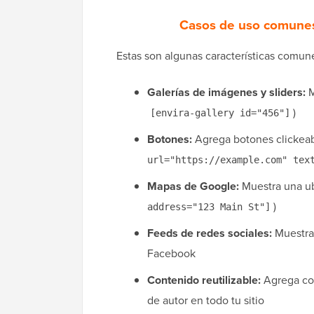
Casos de uso comunes 
Estas son algunas características comun
Galerías de imágenes y sliders:
M
)
[envira-gallery id="456"]
Botones:
Agrega botones clickeabl
url="https://example.com" tex
Mapas de Google:
Muestra una ubi
)
address="123 Main St"]
Feeds de redes sociales:
Muestra 
Facebook
Contenido reutilizable:
Agrega con
de autor en todo tu sitio