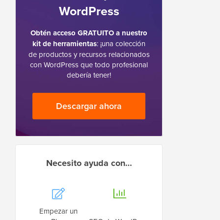
WordPress
Obtén acceso GRATUITO a nuestro
kit de herramientas
: ¡una colección
de productos y recursos relacionados
con WordPress que todo profesional
debería tener!
Descargar ahora
Necesito ayuda con…
Empezar un