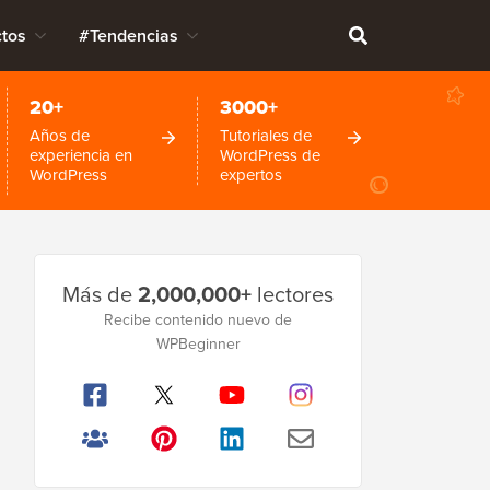
tos
#Tendencias
20+
3000+
Años de
Tutoriales de
experiencia en
WordPress de
WordPress
expertos
Barra
Más de
2,000,000+
lectores
lateral
Recibe contenido nuevo de
principal
WPBeginner