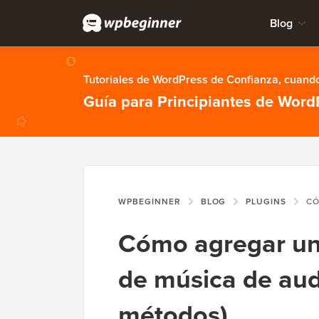
Blog
Tutoriales de WordPress de Confianza, cuando
Guía para Principiantes de Word
WPBEGINNER
BLOG
PLUGINS
CÓMO AGREG
Cómo agregar un
de música de aud
métodos)