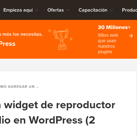
Empieza aquí
Ofertas
Capacitación
Produc
30 Millones+
 más los necesitas.
Sitios web
que usan
Press
nuestros
plugins
AR UN WIDGET DE REPRODUCTOR DE MÚSICA DE AUDIO EN WORDPRESS (2 MÉTODOS)
 widget de reproductor
io en WordPress (2