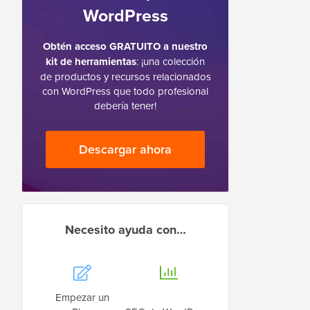
WordPress
Obtén acceso GRATUITO a nuestro
kit de herramientas
: ¡una colección
de productos y recursos relacionados
con WordPress que todo profesional
debería tener!
Descargar ahora
Necesito ayuda con…
Empezar un