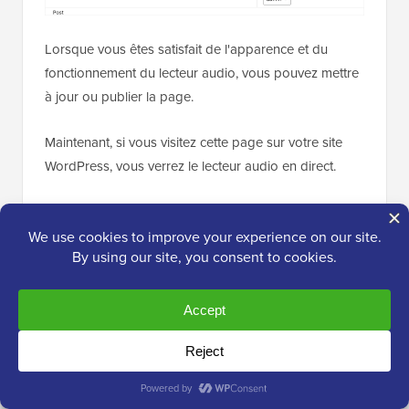
Lorsque vous êtes satisfait de l'apparence et du
fonctionnement du lecteur audio, vous pouvez mettre
à jour ou publier la page.
Maintenant, si vous visitez cette page sur votre site
WordPress, vous verrez le lecteur audio en direct.
Voulez-vous ajouter d'autres pistes audio à votre site
? Ensuite, vous pouvez simplement suivre le
processus décrit ci-dessus pour créer d'autres
lecteurs audio et les ajouter à votre site.
Astuce bonus : Rendez votre site plus
amusant en utilisant des galeries
d'images et de vidéos