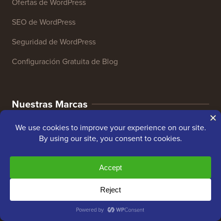
Ofertas de WordPress
SEO de WordPress
Seguridad de WordPress
Configuración Gratuita de Blog
Nuestras Marcas
Acerca de WPBeginner®
WPBeginner es un sitio de recursos gratuitos de
WordPress para principiantes. WPBeginner fue fundado
en julio de 2009 por
Syed Balkhi
. El objetivo principal
de este sitio es proporcionar tutoriales de alta calidad