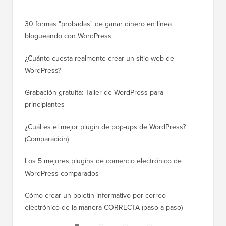
30 formas "probadas" de ganar dinero en línea
Cómo mo
blogueando con WordPress
a WordP
¿Cuánto cuesta realmente crear un sitio web de
Cómo m
WordPress?
dominio
Grabación gratuita: Taller de WordPress para
Cómo ca
principiantes
posicio
¿Cuál es el mejor plugin de pop-ups de WordPress?
Cómo ca
(Comparación)
a paso)
Los 5 mejores plugins de comercio electrónico de
Cómo m
WordPress comparados
correct
Cómo crear un boletín informativo por correo
Cómo mo
electrónico de la manera CORRECTA (paso a paso)
tiempo 