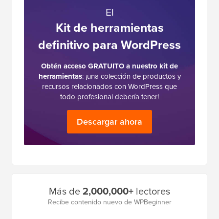
El
Kit de herramientas
definitivo para WordPress
Obtén acceso GRATUITO a nuestro kit de
herramientas
: ¡una colección de productos y
recursos relacionados con WordPress que
todo profesional debería tener!
Descargar ahora
Barra
Más de
2,000,000+
lectores
lateral
Recibe contenido nuevo de WPBeginner
principal