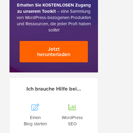
Erhalten Sie KOSTENLOSEN Zugang
zu unserem Toolkit
– eine Sammlung
von WordPress-bezogenen Produkten
und Ressourcen, die jeder Profi haben
sollte!
Jetzt
herunterladen
Ich brauche Hilfe bei…
Einen
WordPress
Blog starten
SEO