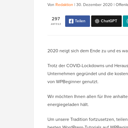
Von
Redaktion
|
30. Dezember 2020
|
Offenl
297
Teilen
ChatGPT
ANTEILE
2020 neigt sich dem Ende zu und es war 
Trotz der COVID-Lockdowns und Heraus
Unternehmen gegründet und die kosten
von WPBeginner genutzt.
Wir möchten Ihnen allen für Ihre anhalt
energiegeladen hält.
Um unsere Tradition fortzusetzen, teilen
besten WordPress-Tutorials auf WPBegin