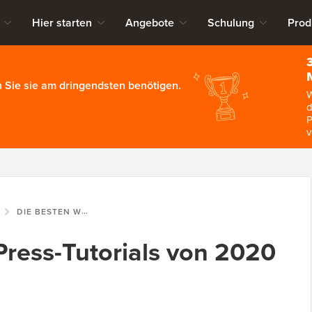
Hier starten
Angebote
Schulung
Prod
 Sie sie am dringendsten benötigen.
W
d
P
v
DIE BESTEN WORDPRESS-TUTORIALS VON 2020 AUF WPBEGINNER
ress-Tutorials von 2020