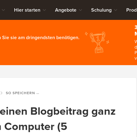
Hier starten
Angebote
Schulung
Prod
 Sie sie am dringendsten benötigen.
W
d
P
v
SO SPEICHERN SIE EINEN BLOGBEITRAG GANZ EINFACH AUF IHREM COMPUTER (5 METHODEN)
 einen Blogbeitrag ganz
m Computer (5