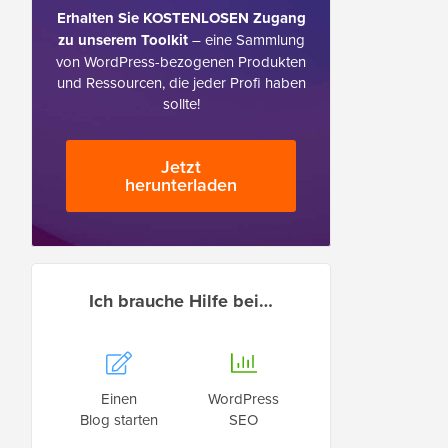
Erhalten Sie KOSTENLOSEN Zugang
zu unserem Toolkit
– eine Sammlung
von WordPress-bezogenen Produkten
und Ressourcen, die jeder Profi haben
sollte!
Jetzt
herunterladen
Ich brauche Hilfe bei…
Einen
WordPress
Blog starten
SEO