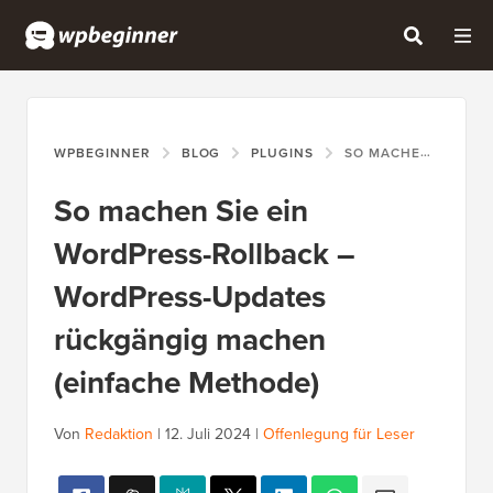
WPBEGINNER
BLOG
PLUGINS
SO MACHEN SIE EIN WORDPRESS-ROLLBACK – WORDPRESS-UPDATES RÜCKGÄNGIG MACHEN (EINFACHE METHODE)
So machen Sie ein
WordPress-Rollback –
WordPress-Updates
rückgängig machen
(einfache Methode)
Von
Redaktion
|
12. Juli 2024
|
Offenlegung für Leser