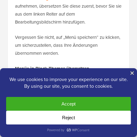
aufnehmen, übersetzen Sie diese zuerst, bevor Sie sie
aus dem linken Reiter auf dem
Bearbeitungsbildschirm hinzufügen.
Vergessen Sie nicht, auf „Menü speichern“ zu klicken,
um sicherzustellen, dass Ihre Änderungen
übernommen werden.
Menüs in Block-Themes übersetzen
Wenn Sie mit einem
Block-Theme
arbeiten, können
Sie die Übersetzungen innerhalb der WPML-
Einstellungen steuern.
Sie müssen zu
WPML »
Übersetzungsmanagement
gehen und dann nach unten scrollen, bis Sie den Tab
„Vorlagenteile“ finden. Hier finden Sie alle Ihre Menüs.