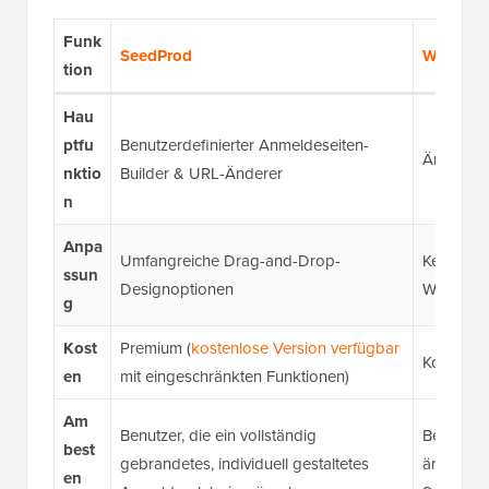
Funk
SeedProd
WPS Hid
tion
Hau
ptfu
Benutzerdefinierter Anmeldeseiten-
Ändert n
nktio
Builder & URL-Änderer
n
Anpa
Umfangreiche Drag-and-Drop-
Keine (v
ssun
Designoptionen
WordPres
g
Kost
Premium (
kostenlose Version verfügbar
Kostenlo
en
mit eingeschränkten Funktionen)
Am
Benutzer, die ein vollständig
Benutzer
best
gebrandetes, individuell gestaltetes
ändern m
en