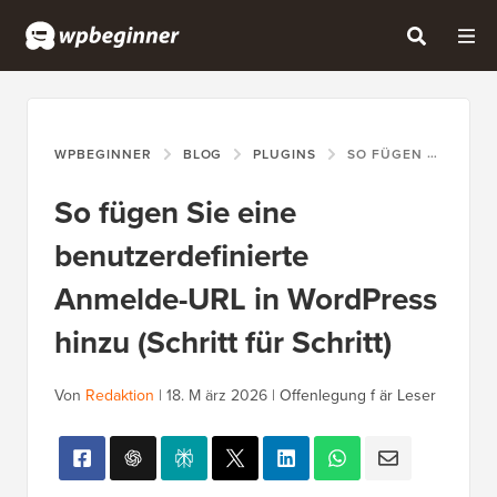
WPBEGINNER
BLOG
PLUGINS
SO FÜGEN SIE EINE BENUTZERDEFINIERTE ANMELDE-URL IN WORDPRESS HINZU (SCHRITT FÜR SCHRITT)
So fügen Sie eine
benutzerdefinierte
Anmelde-URL in WordPress
hinzu (Schritt für Schritt)
Von
Redaktion
|
18. M ärz 2026
|
Offenlegung f är Leser