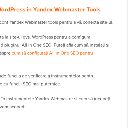
 WordPress în Yandex Webmaster Tools
n cont Yandex Webmaster tools pentru a vă conecta site-ul.
ta la site-ul dvs. WordPress pentru a configura
pluginul All in One SEO. Puteți afla cum să instalați și
despre
cum să configurați All in One SEO pentru
ude funcția de verificare a instrumentelor pentru
ne cu funcții SEO mai puternice.
. în instrumentele Yandex Webmaster și cum să începeți
i vom acoperi: