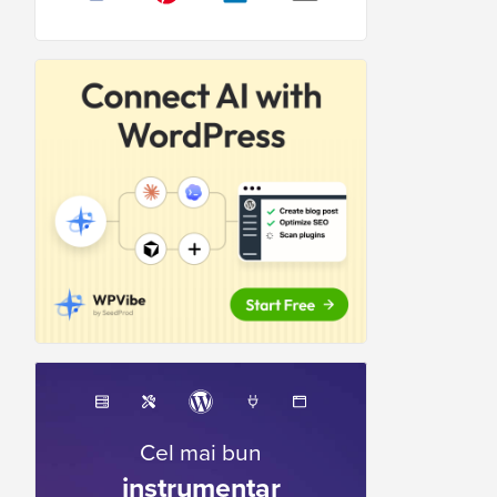
Cel mai bun
instrumentar