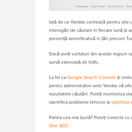
Iată de ce Yandex contează pentru site-
interogări de căutare în fiecare lună și 
prezență semnificativă în țări precum Tur
Dacă aveți vizitatori din aceste regiuni s
sursă valoroasă de trafic.
La fel ca
Google Search Console
și inst
pentru administratori web Yandex vă ofer
rezultatele căutării. Puteți monitoriza sta
identifica probleme tehnice și
optimiza s
Partea cea mai bună? Puteți conecta cu u
One SEO
.