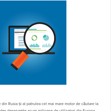
 din Rusia și al patrulea cel mai mare motor de căutare la
andex deservește acum milioane de utilizatori din Europa,