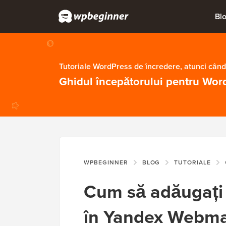
Bl
Tutoriale WordPress de încredere, atunci când
Ghidul începătorului pentru Wor
WPBEGINNER
BLOG
TUTORIALE
C
Cum să adăugați 
în Yandex Webma