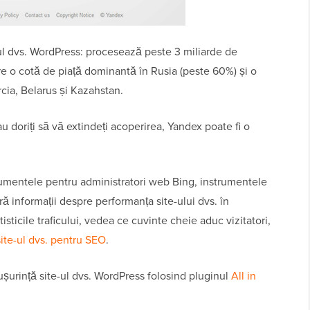
ul dvs. WordPress: procesează peste 3 miliarde de
are o cotă de piață dominantă în Rusia (peste 60%) și o
cia, Belarus și Kazahstan.
au doriți să vă extindeți acoperirea, Yandex poate fi o
rumentele pentru administratori web Bing, instrumentele
ă informații despre performanța site-ului dvs. în
tisticile traficului, vedea ce cuvinte cheie aduc vizitatori,
ite-ul dvs. pentru SEO
.
șurință site-ul dvs. WordPress folosind pluginul
All in