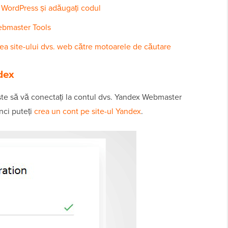
 WordPress și adăugați codul
ebmaster Tools
ea site-ului dvs. web către motoarele de căutare
dex
este să vă conectați la contul dvs. Yandex Webmaster
nci puteți
crea un cont pe site-ul Yandex
.