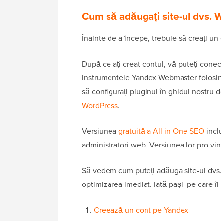
Cum să adăugați site-ul dvs.
Înainte de a începe, trebuie să creați u
După ce ați creat contul, vă puteți conec
instrumentele Yandex Webmaster folosind 
să configurați pluginul în ghidul nostru 
WordPress
.
Versiunea
gratuită a All in One SEO
incl
administratori web. Versiunea lor pro vi
Să vedem cum puteți adăuga site-ul dvs
optimizarea imediat. Iată pașii pe care î
Creează un cont pe Yandex