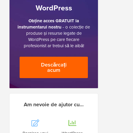
WordPress
Obține acces GRATUIT la
instrumentarul nostru
- o colecție de
produse și resurse legate de
WordPress pe care fiecare
profesionist ar trebui să le aibă!
Descărcați
acum
Am nevoie de ajutor cu…