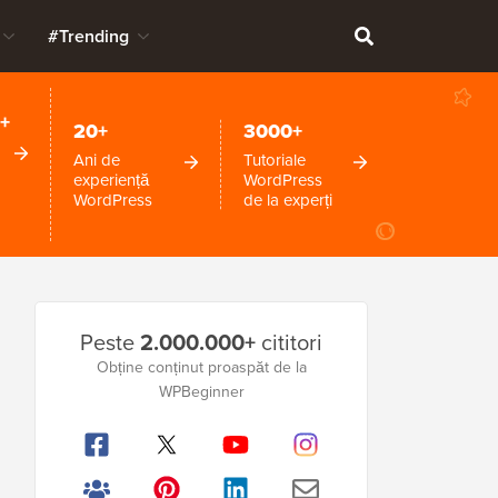
#Trending
+
20+
3000+
Ani de
Tutoriale
experiență
WordPress
WordPress
de la experți
Bara
Peste
2.000.000+
cititori
laterală
Obține conținut proaspăt de la
WPBeginner
principală