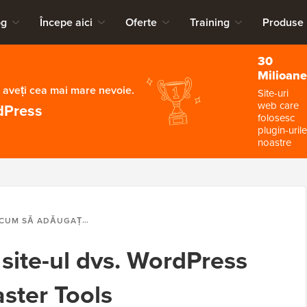
og
Începe aici
Oferte
Training
Produse
30
Milioane
 aveți cea mai mare nevoie.
Site-uri
web care
dPress
folosesc
plugin-urile
noastre
UM SĂ ADĂUGAȚI SITE-UL DVS. WORDPRESS ÎN YANDEX WEBMASTER TOOLS
site-ul dvs. WordPress
ster Tools