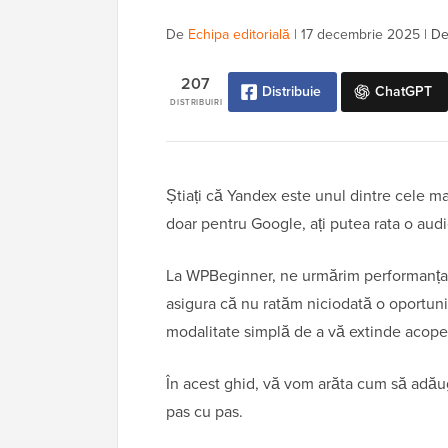
De
Echipa editorială
|
17 decembrie 2025
|
De
207
Distribuie
ChatGPT
DISTRIBUIRI
Știați că Yandex este unul dintre cele m
doar pentru Google, ați putea rata o audi
La WPBeginner, ne urmărim performanța 
asigura că nu ratăm niciodată o oportunit
modalitate simplă de a vă extinde acoper
În acest ghid, vă vom arăta cum să adău
pas cu pas.