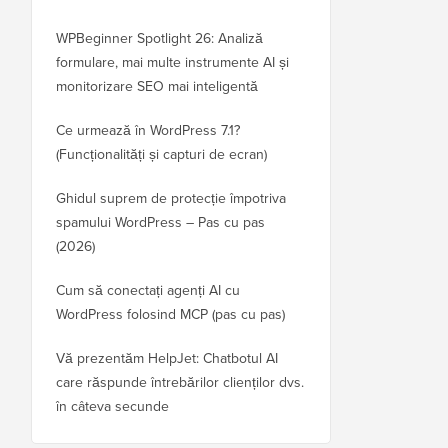
WPBeginner Spotlight 26: Analiză
formulare, mai multe instrumente AI și
monitorizare SEO mai inteligentă
Ce urmează în WordPress 7.1?
(Funcționalități și capturi de ecran)
Ghidul suprem de protecție împotriva
spamului WordPress – Pas cu pas
(2026)
Cum să conectați agenți AI cu
WordPress folosind MCP (pas cu pas)
Vă prezentăm HelpJet: Chatbotul AI
care răspunde întrebărilor clienților dvs.
în câteva secunde