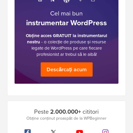
Cel mai bun
instrumentar WordPress
Obține acces GRATUIT la instrumentarul
nostru
- o colecție de produse și resurse
legate de WordPress pe care fiecare
profesionist ar trebui să le aibă!
Descărcați acum
Bara
Peste
2.000.000+
cititori
laterală
Obține conținut proaspăt de la WPBeginner
principală