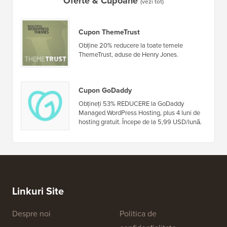
Oferte & Cupoane
(vezi tot)
Cupon ThemeTrust
Obține 20% reducere la toate temele
ThemeTrust, aduse de Henry Jones.
Cupon GoDaddy
Obțineți 53% REDUCERE la GoDaddy
Managed WordPress Hosting, plus 4 luni de
hosting gratuit. Începe de la 5,99 USD/lună.
Linkuri Site
Despre noi
Politica de