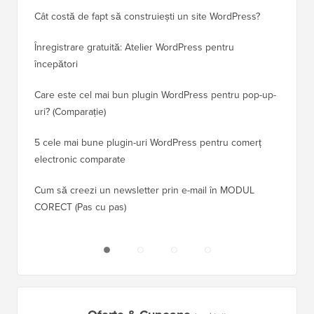
Cât costă de fapt să construiești un site WordPress?
Cum să 
a pierd
Înregistrare gratuită: Atelier WordPress pentru
începători
Cum să 
clasame
Care este cel mai bun plugin WordPress pentru pop-up-
uri? (Comparație)
Cum să 
5 cele mai bune plugin-uri WordPress pentru comerț
Cum să 
electronic comparate
Cum să 
Cum să creezi un newsletter prin e-mail în MODUL
fără ti
CORECT (Pas cu pas)