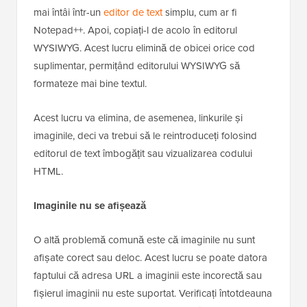
mai întâi într-un
editor de text
simplu, cum ar fi
Notepad++. Apoi, copiați-l de acolo în editorul
WYSIWYG. Acest lucru elimină de obicei orice cod
suplimentar, permițând editorului WYSIWYG să
formateze mai bine textul.
Acest lucru va elimina, de asemenea, linkurile și
imaginile, deci va trebui să le reintroduceți folosind
editorul de text îmbogățit sau vizualizarea codului
HTML.
Imaginile nu se afișează
O altă problemă comună este că imaginile nu sunt
afișate corect sau deloc. Acest lucru se poate datora
faptului că adresa URL a imaginii este incorectă sau
fișierul imaginii nu este suportat. Verificați întotdeauna