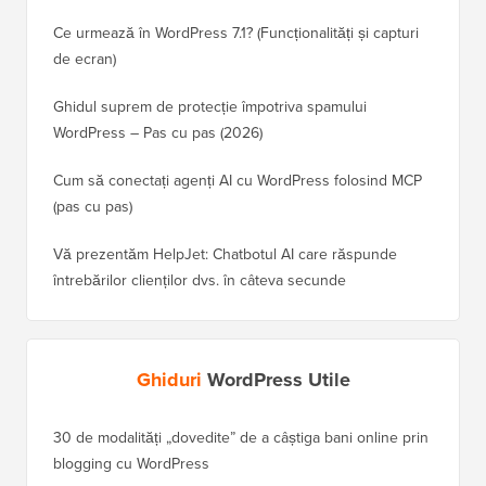
Ce urmează în WordPress 7.1? (Funcționalități și capturi
de ecran)
Ghidul suprem de protecție împotriva spamului
WordPress – Pas cu pas (2026)
Cum să conectați agenți AI cu WordPress folosind MCP
(pas cu pas)
Vă prezentăm HelpJet: Chatbotul AI care răspunde
întrebărilor clienților dvs. în câteva secunde
Ghiduri
WordPress Utile
30 de modalități „dovedite” de a câștiga bani online prin
Cum să-
blogging cu WordPress
WordPre