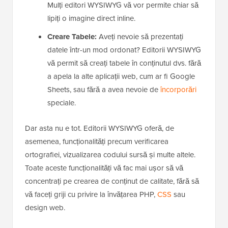
Mulți editori WYSIWYG vă vor permite chiar să
lipiți o imagine direct inline.
Creare Tabele:
Aveți nevoie să prezentați
datele într-un mod ordonat? Editorii WYSIWYG
vă permit să creați tabele în conținutul dvs. fără
a apela la alte aplicații web, cum ar fi Google
Sheets, sau fără a avea nevoie de
încorporări
speciale.
Dar asta nu e tot. Editorii WYSIWYG oferă, de
asemenea, funcționalități precum verificarea
ortografiei, vizualizarea codului sursă și multe altele.
Toate aceste funcționalități vă fac mai ușor să vă
concentrați pe crearea de conținut de calitate, fără să
vă faceți griji cu privire la învățarea PHP,
CSS
sau
design web.