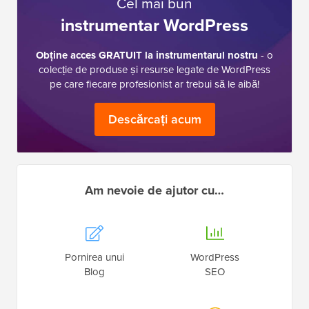
Cel mai bun
instrumentar WordPress
Obține acces GRATUIT la instrumentarul nostru
- o
colecție de produse și resurse legate de WordPress
pe care fiecare profesionist ar trebui să le aibă!
Descărcați acum
Am nevoie de ajutor cu…
Pornirea unui
WordPress
Blog
SEO