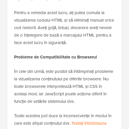
Pentru a remedia acest lucru, ați putea comuta la
vizualizarea codului HTML și să eliminați manual orice
cod nedorit. Aveți grijă, totuși, deoarece aveți nevoie
de o înțelegere de bază a marcajului HTML pentru a
face acest lucru în siguranță.
Probleme de Compatibilitate cu Browserul
În cele din urmă, este posibil să întâmpinați probleme
la vizualizarea conținutului pe diferite browsere. Nu
toate browserele interpretează HTML și CSS în
același mod, iar JavaScript poate acționa diferit în
funcție de setările sistemului dvs.
Toate acestea pot duce la inconsecvențe în modul în
care este afișat conținutul dvs.
Testați întotdeauna