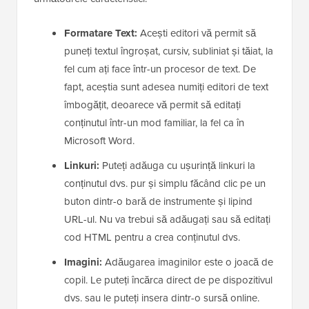
Formatare Text:
Acești editori vă permit să
puneți textul îngroșat, cursiv, subliniat și tăiat, la
fel cum ați face într-un procesor de text. De
fapt, aceștia sunt adesea numiți editori de text
îmbogățit, deoarece vă permit să editați
conținutul într-un mod familiar, la fel ca în
Microsoft Word.
Linkuri:
Puteți adăuga cu ușurință linkuri la
conținutul dvs. pur și simplu făcând clic pe un
buton dintr-o bară de instrumente și lipind
URL-ul. Nu va trebui să adăugați sau să editați
cod HTML pentru a crea conținutul dvs.
Imagini:
Adăugarea imaginilor este o joacă de
copil. Le puteți încărca direct de pe dispozitivul
dvs. sau le puteți insera dintr-o sursă online.