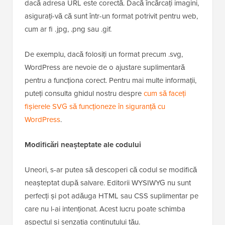
dacă adresa URL este corectă. Dacă încărcați imagini,
asigurați-vă că sunt într-un format potrivit pentru web,
cum ar fi .jpg, .png sau .gif.
De exemplu, dacă folosiți un format precum .svg,
WordPress are nevoie de o ajustare suplimentară
pentru a funcționa corect. Pentru mai multe informații,
puteți consulta ghidul nostru despre
cum să faceți
fișierele SVG să funcționeze în siguranță cu
WordPress
.
Modificări neașteptate ale codului
Uneori, s-ar putea să descoperi că codul se modifică
neașteptat după salvare. Editorii WYSIWYG nu sunt
perfecți și pot adăuga HTML sau CSS suplimentar pe
care nu l-ai intenționat. Acest lucru poate schimba
aspectul și senzația conținutului tău.