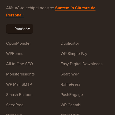
Alătură-te echipei noastre:
Suntem în Căutare de
Personal!
OptinMonster
Duplicator
WPForms
WP Simple Pay
All in One SEO
Easy Digital Downloads
MonsterInsights
SearchWP
WP Mail SMTP
RafflePress
Smash Balloon
PushEngage
SeedProd
WP Caritabil