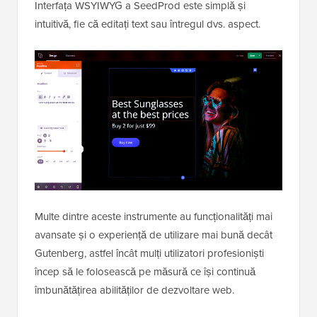
Interfața WSYIWYG a SeedProd este simplă și
intuitivă, fie că editați text sau întregul dvs. aspect.
Multe dintre aceste instrumente au funcționalități mai
avansate și o experiență de utilizare mai bună decât
Gutenberg, astfel încât mulți utilizatori profesioniști
încep să le folosească pe măsură ce își continuă
îmbunătățirea abilităților de dezvoltare web.