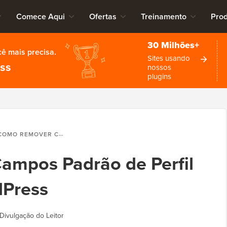
Comece Aqui
Ofertas
Treinamento
Pro
30 Milhões+
cê mais precisa.
Sites usando
ess
nossos
plugins
MO REMOVER CAMPOS PADRÃO DE PERFIL DE AUTOR NO WORDPRESS
mpos Padrão de Perfil
dPress
Divulgação do Leitor