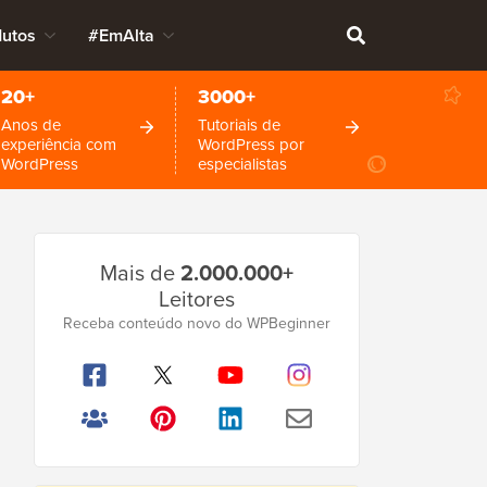
dutos
#EmAlta
20+
3000+
Anos de
Tutoriais de
experiência com
WordPress por
WordPress
especialistas
Barra
Mais de
2.000.000+
Lateral
Leitores
Principal
Receba conteúdo novo do WPBeginner