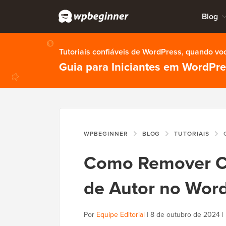
Blog
Tutoriais confiáveis de WordPress, quando vo
Guia para Iniciantes em WordPr
WPBEGINNER
BLOG
TUTORIAIS
CO
Como Remover Ca
de Autor no Wor
Por
Equipe Editorial
|
8 de outubro de 2024
|