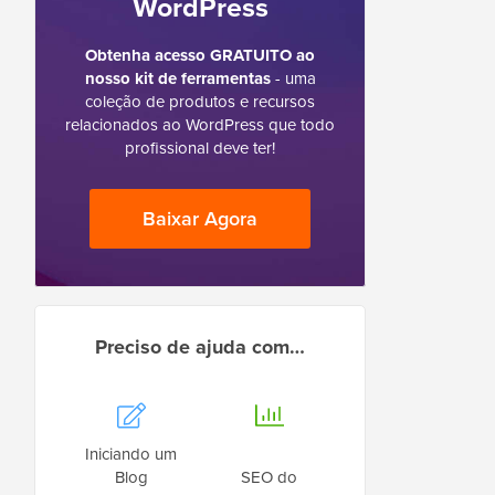
WordPress
Obtenha acesso GRATUITO ao
nosso kit de ferramentas
- uma
coleção de produtos e recursos
relacionados ao WordPress que todo
profissional deve ter!
Baixar Agora
Preciso de ajuda com…
Iniciando um
Blog
SEO do