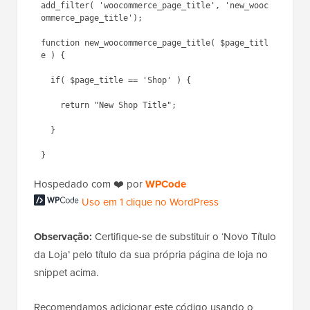
add_filter( 'woocommerce_page_title', 'new_wooc
ommerce_page_title');

function new_woocommerce_page_title( $page_titl
e ) {

  if( $page_title == 'Shop' ) {

    return "New Shop Title";

  }

Hospedado com ❤️ por
WPCode
Uso em 1 clique no WordPress
Observação:
Certifique-se de substituir o ‘Novo Título
da Loja’ pelo título da sua própria página de loja no
snippet acima.
Recomendamos adicionar este código usando o