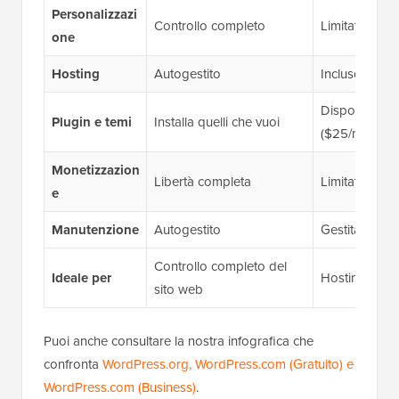
Personalizzazi
Controllo completo
Limitato dal 
one
Hosting
Autogestito
Incluso in tutti
Disponibili ne
Plugin e temi
Installa quelli che vuoi
($25/mese)
Monetizzazion
Libertà completa
Limitato dal 
e
Manutenzione
Autogestito
Gestita da te
Controllo completo del
Ideale per
Hosting senza
sito web
Puoi anche consultare la nostra infografica che
confronta
WordPress.org, WordPress.com (Gratuito) e
WordPress.com (Business)
.