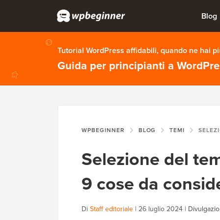
Blog
Tutorial WordPress affidabili, quando ne hai p
Guida per principianti a WordPr
WPBEGINNER
BLOG
TEMI
SELEZIONE DEL TEM
Selezione del te
9 cose da consid
Di
Staff editoriale
|
26 luglio 2024
|
Divulgazio