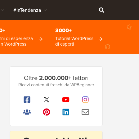
#InTendenza
0+
3000+
ni di esperienza
Tutorial WordPress
on WordPress
di esperti
Barra
Oltre
2.000.000+
lettori
laterale
Ricevi contenuti freschi da WPBeginner
principale