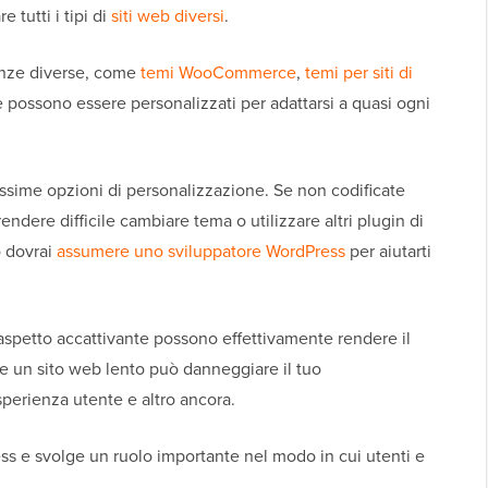
 tutti i tipi di
siti web diversi
.
enze diverse, come
temi WooCommerce
,
temi per siti di
 possono essere personalizzati per adattarsi a quasi ogni
issime opzioni di personalizzazione. Se non codificate
dere difficile cambiare tema o utilizzare altri plugin di
o dovrai
assumere uno sviluppatore WordPress
per aiutarti
'aspetto accattivante possono effettivamente rendere il
e un sito web lento può danneggiare il tuo
sperienza utente e altro ancora.
ress e svolge un ruolo importante nel modo in cui utenti e