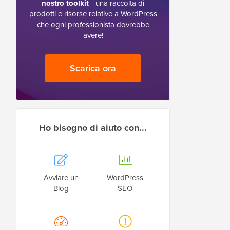
nostro toolkit
- una raccolta di
prodotti e risorse relative a WordPress
che ogni professionista dovrebbe
avere!
Scarica ora
Ho bisogno di aiuto con...
Avviare un
WordPress
Blog
SEO