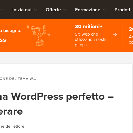
Inizia qui
Offerte
Formazione
Prodotti
30 milioni+
2
iù bisogno.
Siti web che
An
ess
utilizzano i nostri
c
plugin
A WORDPRESS PERFETTO – 9 COSE DA CONSIDERARE
ma WordPress perfetto –
erare
ne del lettore