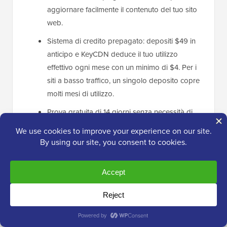
aggiornare facilmente il contenuto del tuo sito
web.
Sistema di credito prepagato: depositi $49 in
anticipo e KeyCDN deduce il tuo utilizzo
effettivo ogni mese con un minimo di $4. Per i
siti a basso traffico, un singolo deposito copre
molti mesi di utilizzo.
Prova gratuita di 14 giorni senza necessità di
carta di credito.
Contro di KeyCDN:
Devi depositare $49 di credito in anticipo per
iniziare, che è più di un tipico abbonamento
mensile.