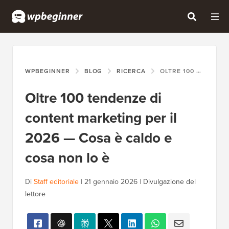
WPBEGINNER
BLOG
RICERCA
OLTRE 100 TENDENZE DI CONTENT MARKETING PER IL 2026 — COSA È CALDO E COSA NON LO È
Oltre 100 tendenze di
content marketing per il
2026 — Cosa è caldo e
cosa non lo è
Di
Staff editoriale
|
21 gennaio 2026
|
Divulgazione del
lettore