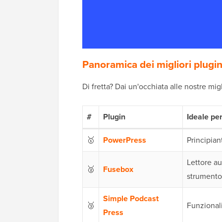
Panoramica dei migliori plug
Di fretta? Dai un'occhiata alle nostre migl
#
Plugin
Ideale pe
🥇
PowerPress
Principian
Lettore au
🥈
Fusebox
strumento 
Simple Podcast
🥉
Funzionali
Press