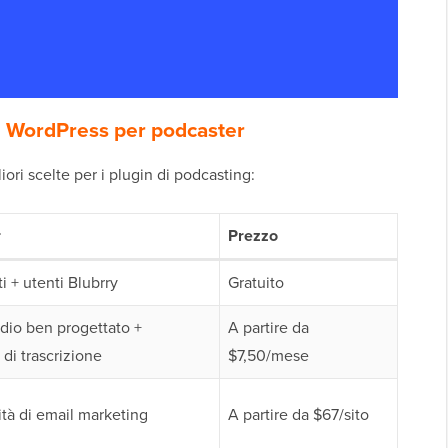
in WordPress per podcaster
iori scelte per i plugin di podcasting:
r
Prezzo
ti + utenti Blubrry
Gratuito
dio ben progettato +
A partire da
di trascrizione
$7,50/mese
tà di email marketing
A partire da $67/sito