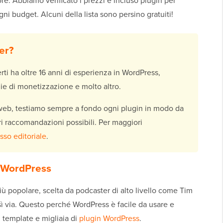
ore. Abbiamo verificato i prezzi e incluso plugin per
ni budget. Alcuni della lista sono persino gratuiti!
er?
rti ha oltre 16 anni di esperienza in WordPress,
ie di monetizzazione e molto altro.
o web, testiamo sempre a fondo ogni plugin in modo da
iori raccomandazioni possibili. Per maggiori
sso editoriale
.
 WordPress
iù popolare, scelta da podcaster di alto livello come Tim
ì via. Questo perché WordPress è facile da usare e
i template e migliaia di
plugin WordPress
.