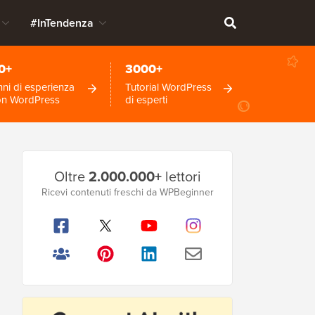
#InTendenza
0+
3000+
ni di esperienza
Tutorial WordPress
on WordPress
di esperti
Barra
Oltre
2.000.000+
lettori
laterale
Ricevi contenuti freschi da WPBeginner
principale