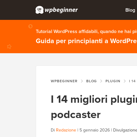
Blog
Tutorial WordPress affidabili, quando ne hai p
Guida per principianti a WordPr
WPBEGINNER
BLOG
PLUGIN
I 14 MIG
I 14 migliori plu
podcaster
Di
Redazione
|
5 gennaio 2026
|
Divulgazione