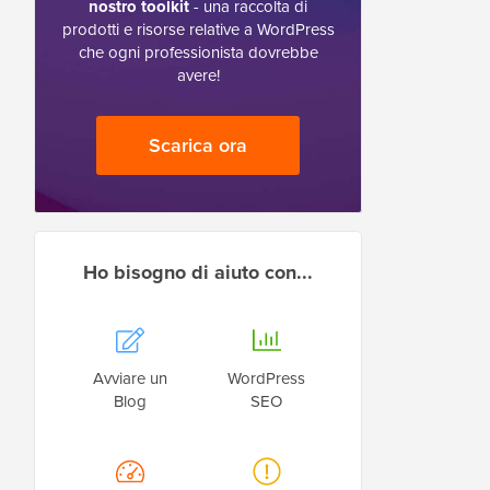
nostro toolkit
- una raccolta di
prodotti e risorse relative a WordPress
che ogni professionista dovrebbe
avere!
Scarica ora
Ho bisogno di aiuto con...
Avviare un
WordPress
Blog
SEO