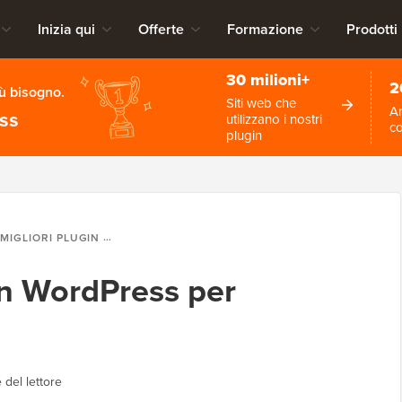
Inizia qui
Offerte
Formazione
Prodotti
30 milioni+
2
iù bisogno.
Siti web che
An
ess
utilizzano i nostri
c
plugin
LIORI PLUGIN WORDPRESS PER PODCASTER
gin WordPress per
 del lettore