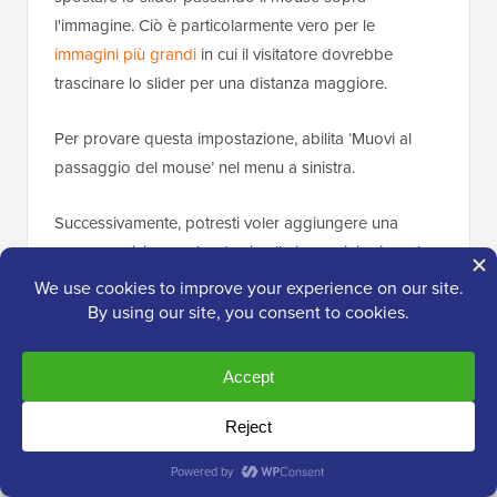
l'immagine. Ciò è particolarmente vero per le
immagini più grandi
in cui il visitatore dovrebbe
trascinare lo slider per una distanza maggiore.
Per provare questa impostazione, abilita ‘Muovi al
passaggio del mouse’ nel menu a sinistra.
Successivamente, potresti voler aggiungere una
sovrapposizione colorata sia alle immagini prima che
dopo. Questo può aiutare l'immagine a fondersi con il
resto dello
schema di colori
o a risaltare dallo sfondo.
Puoi anche rendere la sovrapposizione colorata
semitrasparente per creare un effetto più sottile.
Per provare colori diversi, fai clic sulla sezione ‘Colore
sovrapposizione’ e quindi apporta le modifiche nella