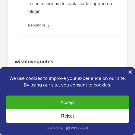
recommandons de contacter le support du
plugin.
Répondre
wishlovequotes
29 avr. 2020 à 14:48
Bonjour Admin.
Je rencontre des problèmes d'AMP avec mon
site.
J'ai tout essayé ce que je connais, mais ça ne
marche pas car les erreurs continuent
d'augmenter sur ma console de recherche.