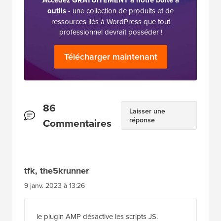
outils
- une collection de produits et de
ressources liés à WordPress que tout
professionnel devrait posséder !
Télécharger maintenant
Interactions
86
Laisser une
réponse
des
Commentaires
lecteurs
tfk, the5krunner
9 janv. 2023 à 13:26
le plugin AMP désactive les scripts JS.