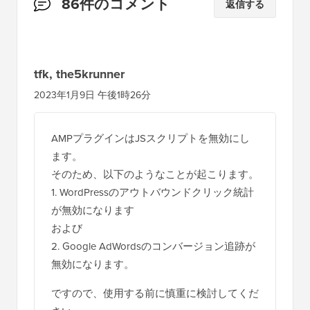
読
86件のコメント
返信する
者
と
の
tfk, the5krunner
イ
2023年1月9日 午後1時26分
ン
タ
AMPプラグインはJSスクリプトを無効にし
ラ
ます。
ク
そのため、以下のようなことが起こります。
シ
1. WordPressのアウトバウンドクリック統計
が無効になります
ョ
および
ン
2. Google AdWordsのコンバージョン追跡が
無効になります。
ですので、使用する前に慎重に検討してくだ