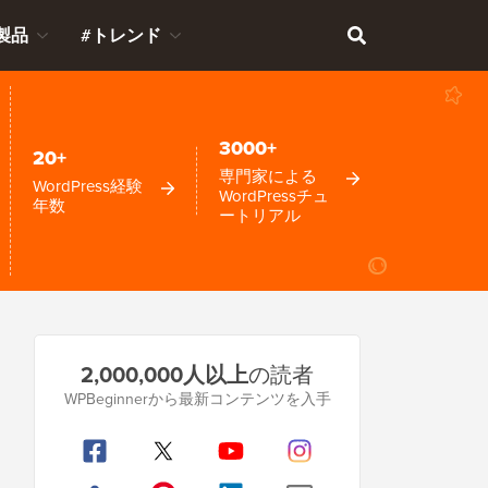
製品
#トレンド
3000+
20+
専門家による
WordPress経験
WordPressチュ
年数
ートリアル
プ
2,000,000人以上
の読者
ラ
WPBeginnerから最新コンテンツを入手
イ
マ