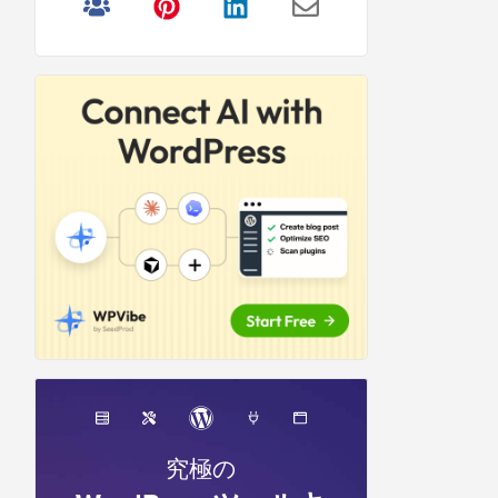
リ
サ
イ
ド
バ
ー
究極の