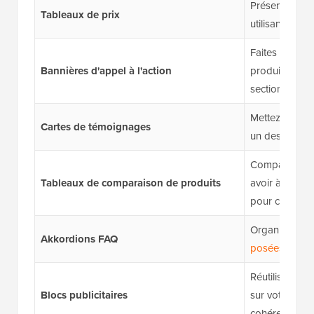
Présentez des
Tableaux de prix
utilisant la 
Faites la pro
Bannières d'appel à l'action
produits ou d'
sections d'appe
Mettez en avant
Cartes de témoignages
un design stru
Comparez des 
Tableaux de comparaison de produits
avoir à recon
pour chaque ar
Organisez le
Akkordions FAQ
posées
dans un
Réutilisez les
Blocs publicitaires
sur votre site
cohérence du