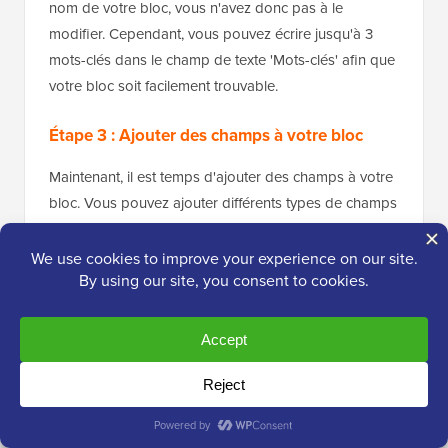
nom de votre bloc, vous n'avez donc pas à le
modifier. Cependant, vous pouvez écrire jusqu'à 3
mots-clés dans le champ de texte 'Mots-clés' afin que
votre bloc soit facilement trouvable.
Étape 3 : Ajouter des champs à votre bloc
Maintenant, il est temps d'ajouter des champs à votre
bloc. Vous pouvez ajouter différents types de champs
tels que du texte, des nombres, des
adresses e-mail
,
des URL, des couleurs, des images, des cases à
cocher, des boutons radio, et plus encore.
Nous allons ajouter trois champs à notre bloc
personnalisé Témoignages : un champ image pour la
photo du critique, un champ texte pour le nom du
critique et un champ zone de texte pour le texte du
témoignage.