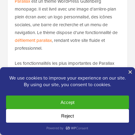
Parallax
est un thème WordPress Gutenberg
monopage. Il est livré avec une image d'arrière-plan
plein écran avec un logo personnalisé, des icônes
sociales, une barre de recherche et un menu de
navigation. Le thème dispose d'une fonctionnalité de
défilement parallax
, rendant votre site fluide et
professionnel.
Les fonctionnalités les plus importantes de Parallax
incluent des mises en page prédéfinies, des barres
de progression animées, des sections de page
d'accueil, des types de publication personnalisés et
des modèles de liste/grille. Vous pouvez également
utiliser ce thème pour créer un site Web multi-pages.
13. Elephant