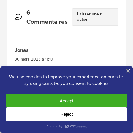
Interactions
6
Laisser une r
action
des
Commentaires
lecteurs
Jonas
30 mars 2023 à 11:10
Bonjour, existe-t-il un moyen ou un script pour
que la classe .has-drop-cap soit
automatiquement ajoutée uniquement au
premier paragraphe lors de la création d'un
nouvel article ? Je pense que ce serait mieux
et beaucoup plus naturel pour Wordpress.
Répondre