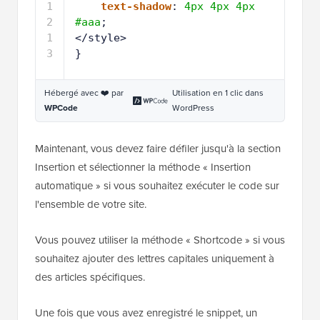
1
text-shadow
: 
4px
4px
4px
1
#aaa
;
1
</style>
2
1
}
3
Hébergé avec ❤️ par
Utilisation en 1 clic dans
WPCode
WordPress
Maintenant, vous devez faire défiler jusqu'à la section
Insertion et sélectionner la méthode « Insertion
automatique » si vous souhaitez exécuter le code sur
l'ensemble de votre site.
Vous pouvez utiliser la méthode « Shortcode » si vous
souhaitez ajouter des lettres capitales uniquement à
des articles spécifiques.
Une fois que vous avez enregistré le snippet, un