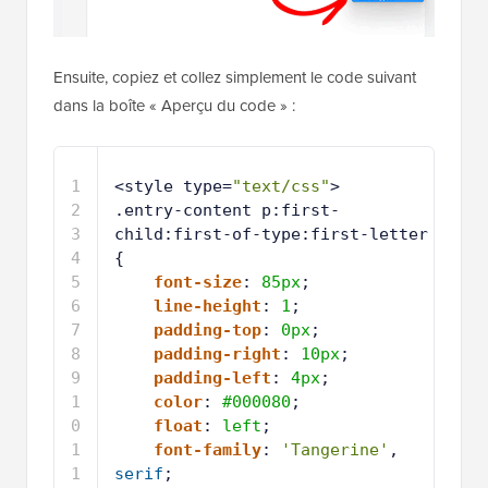
Ensuite, copiez et collez simplement le code suivant
dans la boîte « Aperçu du code » :
1
<style type=
"text/css"
>
2
.entry-content p:first-
child:first-of-type:first-letter 
{
3
font-size
: 
85px
;
4
line-height
: 
1
;
5
padding-top
: 
0px
;
6
padding-right
: 
10px
;
7
padding-left
: 
4px
;
8
color
: 
#000080
;
9
float
: 
left
;
1
font-family
: 
'Tangerine'
, 
0
serif
;