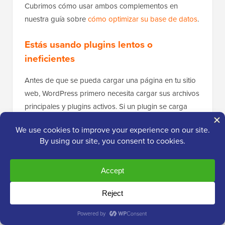
Cubrimos cómo usar ambos complementos en
nuestra guía sobre
cómo optimizar su base de datos
.
Estás usando plugins lentos o
ineficientes
Antes de que se pueda cargar una página en tu sitio
web, WordPress primero necesita cargar sus archivos
principales y plugins activos. Si un plugin se carga
lentamente, afecta el rendimiento de tu WordPress.
Ten en cuenta que los
complementos inactivos
no
ralentizarán tu sitio web en absoluto, e incluso tener
muchos complementos instalados
generalmente no
tendrá un gran impacto en la velocidad del sitio. El
problema son los complementos que se comportan
mal.