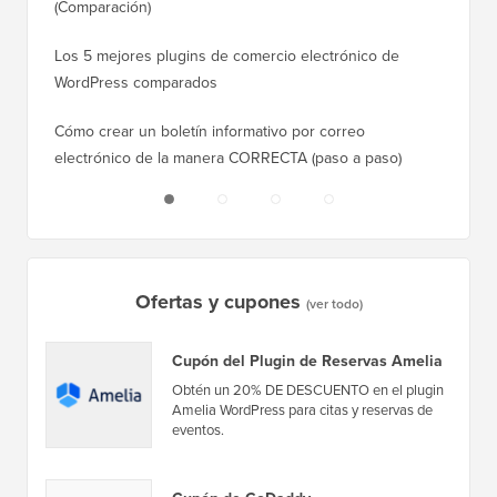
¿Cuál es el mejor plugin de pop-ups de WordPress?
Cómo ca
(Comparación)
a paso)
Los 5 mejores plugins de comercio electrónico de
Cómo m
WordPress comparados
correct
Cómo crear un boletín informativo por correo
Cómo mo
electrónico de la manera CORRECTA (paso a paso)
tiempo 
Ofertas y cupones
(ver todo)
Cupón del Plugin de Reservas Amelia
Obtén un 20% DE DESCUENTO en el plugin
Amelia WordPress para citas y reservas de
eventos.