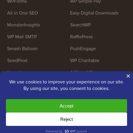
WPForms
WP Simple Pay
All in One SEO
Easy Digital Downloads
MonsterInsights
SearchWP
WP Mail SMTP
RafflePress
Smash Balloon
PushEngage
SeedProd
WP Charitable
Nameboy
AffiliateWP
Copyright © 2009 - 2026 WPBeginner LLC. Todos los
derechos reservados. WPBeginner® es una marca
registrada.