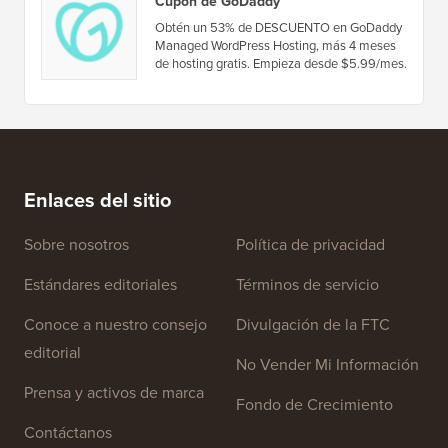
Cupón de GoDaddy
Obtén un 53% de DESCUENTO en GoDaddy
Managed WordPress Hosting, más 4 meses
de hosting gratis. Empieza desde $5.99/mes.
Enlaces del sitio
Sobre nosotros
Política de privacidad
Estándares editoriales
Términos de servicio
Conoce a nuestro consejo
Divulgación de la FTC
editorial
No Vender Mi Información
Prensa y activos de marca
Fondo de Crecimiento