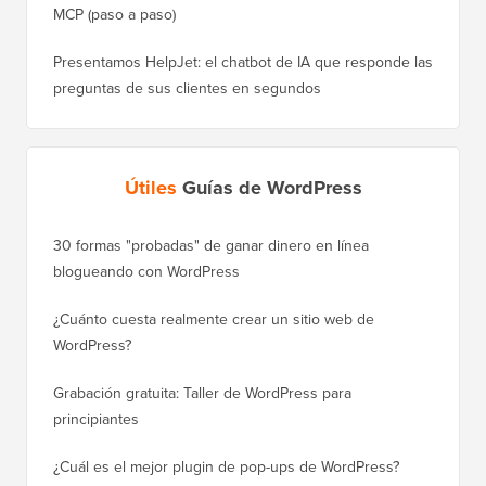
Cómo conectar agentes de IA con WordPress usando
MCP (paso a paso)
Presentamos HelpJet: el chatbot de IA que responde las
preguntas de sus clientes en segundos
Útiles
Guías de WordPress
30 formas "probadas" de ganar dinero en línea
Cómo mo
blogueando con WordPress
a WordP
¿Cuánto cuesta realmente crear un sitio web de
Cómo m
WordPress?
dominio
Grabación gratuita: Taller de WordPress para
Cómo ca
principiantes
posicio