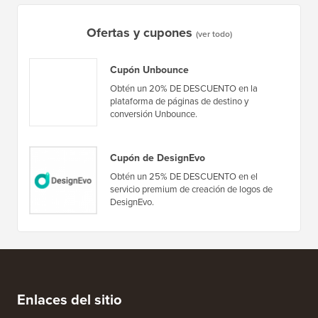
Cómo crear un boletín informativo por correo
Cómo mo
electrónico de la manera CORRECTA (paso a paso)
tiempo 
Ofertas y cupones
(ver todo)
Cupón Unbounce
Obtén un 20% DE DESCUENTO en la
plataforma de páginas de destino y
conversión Unbounce.
Cupón de DesignEvo
Obtén un 25% DE DESCUENTO en el
servicio premium de creación de logos de
DesignEvo.