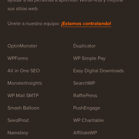
WordPress para principiantes. WPBeginner fue fundado
en julio de 2009 por
Syed Balkhi
. El objetivo principal
de este sitio es proporcionar tutoriales de alta calidad
de WordPress y otros recursos de capacitación para
ayudar a las personas a aprender WordPress y mejorar
sus sitios web.
Únete a nuestro equipo:
¡Estamos contratando!
OptinMonster
Duplicator
WPForms
WP Simple Pay
All in One SEO
Easy Digital Downloads
MonsterInsights
SearchWP