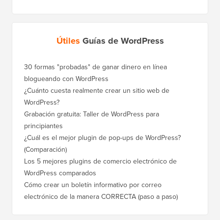
Útiles
Guías de WordPress
30 formas "probadas" de ganar dinero en línea
Cómo mo
blogueando con WordPress
a WordP
¿Cuánto cuesta realmente crear un sitio web de
Cómo m
WordPress?
dominio
Grabación gratuita: Taller de WordPress para
Cómo ca
principiantes
posicio
¿Cuál es el mejor plugin de pop-ups de WordPress?
Cómo ca
(Comparación)
a paso)
Los 5 mejores plugins de comercio electrónico de
Cómo m
WordPress comparados
correct