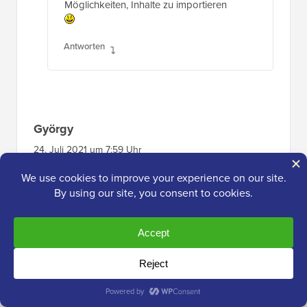
Möglichkeiten, Inhalte zu importieren
Antworten
György
24. Juli 2021 um 7:59 Uhr
Hey, tolles Plugin. Ich frage mich nur, wie ich
Inhalte für Beiträge generieren kann, die
gleichen Inhalte mit einigen Variablen darin.
Zum Beispiel:
Lorem ipsum [variable1] sit amund et
[variable2] dolor en cosum.