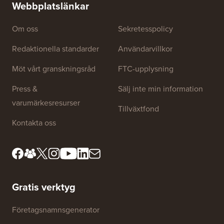
utan dri
Webbplatslänkar
Om oss
Sekretesspolicy
Redaktionella standarder
Användarvillkor
Möt vårt granskningsråd
FTC-upplysning
Press &
Sälj inte min information
varumärkesresurser
Tillväxtfond
Kontakta oss