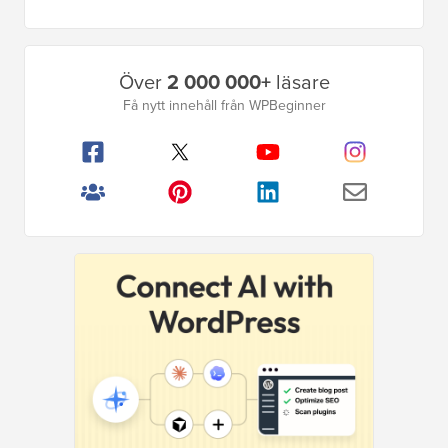
sida
Primär
Över
2 000 000+
läsare
sidofält
Få nytt innehåll från WPBeginner