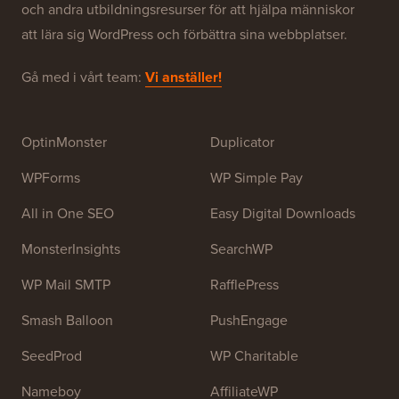
WPBeginner är en gratis WordPress-resurswebbplats
för nybörjare. WPBeginner grundades i juli 2009 av
Syed Balkhi
. Huvudsyftet med denna webbplats är att
tillhandahålla högkvalitativa WordPress-handledningar
och andra utbildningsresurser för att hjälpa människor
att lära sig WordPress och förbättra sina webbplatser.
Gå med i vårt team:
Vi anställer!
OptinMonster
Duplicator
WPForms
WP Simple Pay
All in One SEO
Easy Digital Downloads