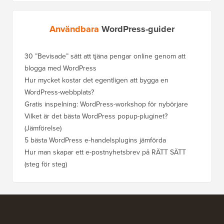
Användbara
WordPress-guider
30 ”Bevisade” sätt att tjäna pengar online genom att
Hur du f
blogga med WordPress
WordPre
Hur mycket kostar det egentligen att bygga en
Hur man
WordPress-webbplats?
att förl
Gratis inspelning: WordPress-workshop för nybörjare
Hur du b
ranknin
Vilket är det bästa WordPress popup-pluginet?
(Jämförelse)
Så här b
steg)
5 bästa WordPress e-handelsplugins jämförda
Hur man
Hur man skapar ett e-postnyhetsbrev på RÄTT SÄTT
(steg för steg)
Hur man 