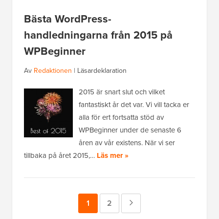
Bästa WordPress-
handledningarna från 2015 på
WPBeginner
Av
Redaktionen
|
Läsardeklaration
2015 är snart slut och vilket
fantastiskt år det var. Vi vill tacka er
alla för ert fortsatta stöd av
WPBeginner under de senaste 6
åren av vår existens. När vi ser
tillbaka på året 2015,…
Läs mer »
Sida
1
Sida
2
Nästa