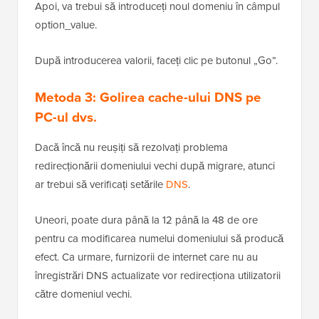
Apoi, va trebui să introduceți noul domeniu în câmpul
option_value.
După introducerea valorii, faceți clic pe butonul „Go”.
Metoda 3: Golirea cache-ului DNS pe
PC-ul dvs.
Dacă încă nu reușiți să rezolvați problema
redirecționării domeniului vechi după migrare, atunci
ar trebui să verificați setările
DNS
.
Uneori, poate dura până la 12 până la 48 de ore
pentru ca modificarea numelui domeniului să producă
efect. Ca urmare, furnizorii de internet care nu au
înregistrări DNS actualizate vor redirecționa utilizatorii
către domeniul vechi.