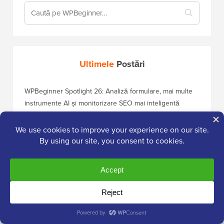
Ultimele
Postări
WPBeginner Spotlight 26: Analiză formulare, mai multe
instrumente AI și monitorizare SEO mai inteligentă
Ce urmează în WordPress 7.1? (Funcționalități și capturi
de ecran)
Ghidul suprem de protecție împotriva spamului
WordPress – Pas cu pas (2026)
Cum să conectați agenți AI cu WordPress folosind MCP
(pas cu pas)