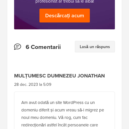
profesionist ar trebui să le aibă!
Descărcați acum
Interacțiuni
6 Comentarii
Lasă un răspuns
cu
cititorii
MULȚUMESC DUMNEZEU JONATHAN
28 dec. 2023 la 5:09
Am avut odată un site WordPress cu un
domeniu diferit și acum vreau să-l migrez pe
noul meu domeniu. Vă rog, cum fac
redirecționări astfel încât persoanele care