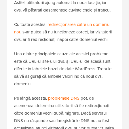
Astfel, utilizatorii ajung automat la noua locație, iar
dvs. vă păstrați clasamentele cuvinte cheie și traficul.
Cu toate acestea,
redirecționarea către un domeniu
nou
s-ar putea să nu funcționeze corect, iar vizitatorii
dvs. ar fi redirecționați înapoi către domeniul vechi.
Una dintre principalele cauze ale acestei probleme
este că URL-ul site-ului dvs. și URL-ul de acasă sunt
diferite în tabelele bazei de date WordPress. Trebuie
să vă asigurați că ambele valori indică noul dvs.
domeniu.
Pe lângă aceasta,
problemele DNS
pot, de
asemenea, determina utilizatorii să fie redirecționați
către domeniul vechi după migrare. Dacă serverul
DNS nu răspunde sau înregistrările DNS nu au fost
actualizate, atunci vizitatorii dvs. nu vor putea vizualiza