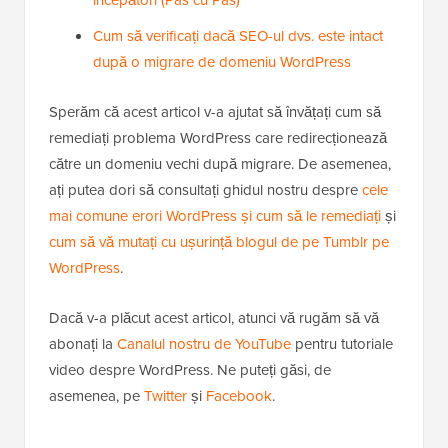
Cum să verificați dacă SEO-ul dvs. este intact
după o migrare de domeniu WordPress
Sperăm că acest articol v-a ajutat să învățați cum să
remediați problema WordPress care redirecționează
către un domeniu vechi după migrare. De asemenea,
ați putea dori să consultați ghidul nostru despre
cele
mai comune erori WordPress și cum să le remediați
și
cum să vă mutați cu ușurință blogul de pe Tumblr pe
WordPress
.
Dacă v-a plăcut acest articol, atunci vă rugăm să vă
abonați la
Canalul nostru de YouTube
pentru tutoriale
video despre WordPress. Ne puteți găsi, de
asemenea, pe
Twitter
și
Facebook
.