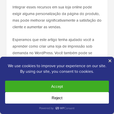
Integrar esses recursos em sua loja online pode
exigir alguma personalização da página do produto,
mas pode melhorar significativamente a satisfação do
cliente e aumentar as vendas.
Esperamos que este artigo tenha ajudado você a
aprender como criar uma loja de impressão sob
demanda no WordPress. Você também pode se
interessar pelo nosso guia para iniciantes sobre
como adicionar sua loja Etsy no WordPress
e nossas
principais escolhas para os
melhores plugins do
WooCommerce
.
Se você gostou deste artigo, por favor, inscreva-se
em nosso
Canal do YouTube
para tutoriais em vídeo
do WordPress. Você também pode nos encontrar
no
Twitter
e no
Facebook
.